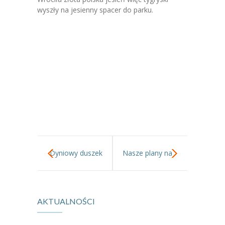
-- Jadłospis
wyszły na jesienny spacer do parku.
-- Prawo
O przedszkolu
-- Realizowane projekty, programy
-- Nasze sukcesy
-- Specjaliści
-- Wirtualny spacer po przedszkolu
-- Plac zabaw
Dyniowy duszek
Nasze plany na
-- Nasze początki
w gr I.
Listopad.
-- Grupy
AKTUALNOŚCI
---- Grupa Tygryski