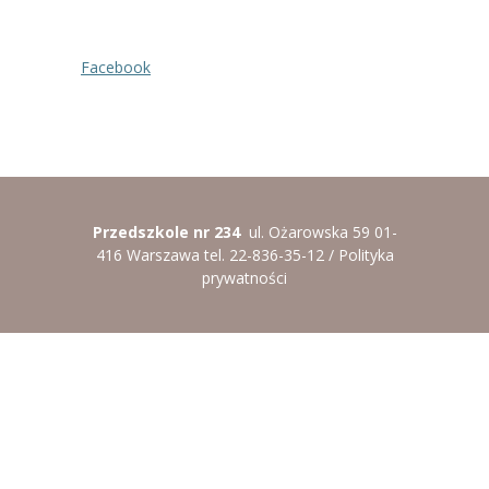
----
Pantomima
Facebook
----
Rytmika
----
Terapia lasem
----
Warsztaty „BAJKI O EMOCJACH”
----
Zajęcia gimnastyczne i zabawy ruchowe
Przedszkole nr 234
ul. Ożarowska 59 01-
416 Warszawa tel. 22-836-35-12 /
Polityka
----
Zajęcia multimedialne
prywatności
----
Zajęcia taneczne
RODO
Galeria
Rekrutacja