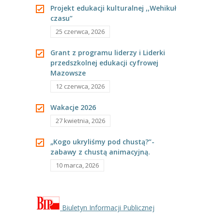
---- Grupa Pszczółki
Projekt edukacji kulturalnej ,,Wehikuł
czasu”
---- Grupa Jeżyki
25 czerwca, 2026
-- Deklaracja dostępności
Grant z programu liderzy i Liderki
przedszkolnej edukacji cyfrowej
Oferta
Mazowsze
12 czerwca, 2026
-- Organizacja
Wakacje 2026
-- Zajęcia dodatkowe
27 kwietnia, 2026
----
EKO z Twoją Wolą – zajęcia ekologiczne
„Kogo ukryliśmy pod chustą?”-
----
Ceramika
zabawy z chustą animacyjną.
10 marca, 2026
----
FOTKA – zajęcia fotograficzno – filmowe
----
J. angielski – zakres tematyczny
Biuletyn Informacji Publicznej
----
Logorytmika