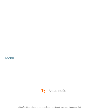
Menu
Aktualności
Dla rodziców
-- Plan dnia
Aktualności
-- Wyprawka
Wróciła złota polska jesień więc tygryski