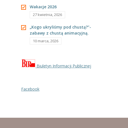
---- Grupa Pszczółki
Wakacje 2026
27 kwietnia, 2026
---- Grupa Jeżyki
„Kogo ukryliśmy pod chustą?”-
-- Deklaracja dostępności
zabawy z chustą animacyjną.
Oferta
10 marca, 2026
-- Organizacja
-- Zajęcia dodatkowe
Biuletyn Informacji Publicznej
----
EKO z Twoją Wolą – zajęcia ekologiczne
----
Ceramika
Facebook
----
FOTKA – zajęcia fotograficzno – filmowe
----
J. angielski – zakres tematyczny
----
Logorytmika