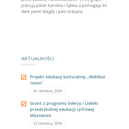
-- Jadłospis
pracują panie Karolina i Sylwia a pomagają Im
dwie panie Magdy i pani Grażyna.
-- Prawo
O przedszkolu
-- Realizowane projekty, programy
-- Nasze sukcesy
AKTUALNOŚCI
-- Specjaliści
-- Wirtualny spacer po przedszkolu
Projekt edukacji kulturalnej ,,Wehikuł
czasu”
-- Plac zabaw
25 czerwca, 2026
-- Nasze początki
Grant z programu liderzy i Liderki
przedszkolnej edukacji cyfrowej
-- Grupy
Mazowsze
---- Grupa Tygryski
12 czerwca, 2026