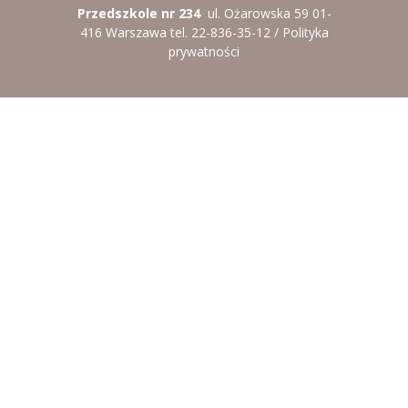
Przedszkole nr 234
ul. Ożarowska 59 01-
----
Pantomima
416 Warszawa tel. 22-836-35-12 /
Polityka
prywatności
----
Rytmika
----
Terapia lasem
----
Warsztaty „BAJKI O EMOCJACH”
----
Zajęcia gimnastyczne i zabawy ruchowe
----
Zajęcia multimedialne
----
Zajęcia taneczne
RODO
Galeria
Rekrutacja