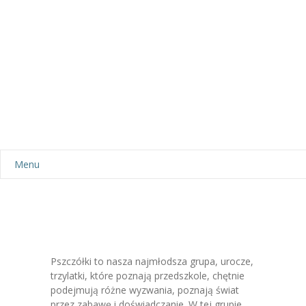
Menu
Aktualności
Dla rodziców
-- Plan dnia
Pszczółki to nasza najmłodsza grupa, urocze,
trzylatki, które poznają przedszkole, chętnie
-- Wyprawka
podejmują różne wyzwania, poznają świat
przez zabawę i doświadczanie. W tej grupie