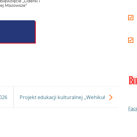
026
Projekt edukacji kulturalnej ,,Wehikuł
Fac
czasu”