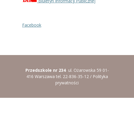
Biuletyn Informacji Publicznej
---- Grupa Pszczółki
---- Grupa Jeżyki
Facebook
-- Deklaracja dostępności
Oferta
-- Organizacja
-- Zajęcia dodatkowe
Przedszkole nr 234
ul. Ożarowska 59 01-
416 Warszawa tel. 22-836-35-12 /
Polityka
----
EKO z Twoją Wolą – zajęcia ekologiczne
prywatności
----
Ceramika
----
FOTKA – zajęcia fotograficzno – filmowe
----
J. angielski – zakres tematyczny
----
Logorytmika