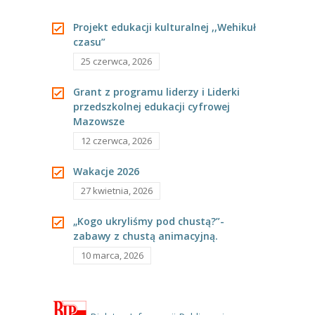
-- Jadłospis
Projekt edukacji kulturalnej ,,Wehikuł
-- Prawo
czasu”
O przedszkolu
25 czerwca, 2026
-- Realizowane projekty, programy
Grant z programu liderzy i Liderki
przedszkolnej edukacji cyfrowej
-- Nasze sukcesy
Mazowsze
12 czerwca, 2026
-- Specjaliści
Wakacje 2026
-- Wirtualny spacer po przedszkolu
27 kwietnia, 2026
-- Plac zabaw
„Kogo ukryliśmy pod chustą?”-
zabawy z chustą animacyjną.
-- Nasze początki
10 marca, 2026
-- Grupy
---- Grupa Tygryski