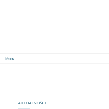
Menu
Aktualności
Dla rodziców
-- Plan dnia
-- Wyprawka
AKTUALNOŚCI