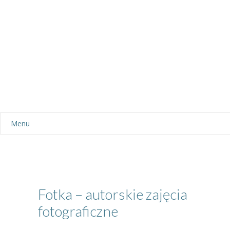
Menu
Aktualności
Dla rodziców
-- Plan dnia
Fotka – autorskie zajęcia
fotograficzne
-- Wyprawka