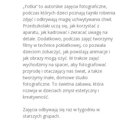
-- Jadłospis
„Fotka” to autorskie zajęcia fotograficzne,
podczas których dzieci poznają tajniki robienia
-- Prawo
zdjęć i odkrywają magię uchwytywania chwil.
Przedszkolaki uczą się, jak korzystać z
O przedszkolu
aparatu, jak kadrować i zwracać uwagę na
detale. Dodatkowo, podczas zajęć tworzymy
-- Realizowane projekty, programy
filmy w technice poklatkowej, co pozwala
dzieciom zobaczyć, jak powstają animacje i
-- Nasze sukcesy
jak obrazy mogą ożyć. W trakcie zajęć
wychodzimy na spacer, aby fotografować
-- Specjaliści
przyrodę i otaczający nas świat, a także
tworzymy małe, domowe studio
-- Wirtualny spacer po przedszkolu
fotograficzne. To świetna zabawa, która
rozwija w dzieciach zmysł estetyczny i
-- Plac zabaw
kreatywność.
-- Nasze początki
Zajęcia odbywają się raz w tygodniu w
starszych grupach.
-- Grupy
---- Grupa Tygryski