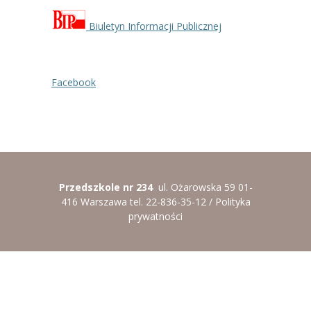
----
Pantomima
Biuletyn Informacji Publicznej
----
Rytmika
----
Terapia lasem
Facebook
----
Warsztaty „BAJKI O EMOCJACH”
----
Zajęcia gimnastyczne i zabawy ruchowe
----
Zajęcia multimedialne
Przedszkole nr 234
ul. Ożarowska 59 01-
----
Zajęcia taneczne
416 Warszawa tel. 22-836-35-12 /
Polityka
prywatności
RODO
Galeria
Rekrutacja