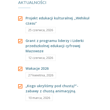
AKTUALNOŚCI
---- Grupa Pszczółki
---- Grupa Jeżyki
Projekt edukacji kulturalnej ,,Wehikuł
czasu”
-- Deklaracja dostępności
25 czerwca, 2026
Oferta
Grant z programu liderzy i Liderki
-- Organizacja
przedszkolnej edukacji cyfrowej
Mazowsze
-- Zajęcia dodatkowe
12 czerwca, 2026
----
EKO z Twoją Wolą – zajęcia ekologiczne
Wakacje 2026
27 kwietnia, 2026
----
Ceramika
„Kogo ukryliśmy pod chustą?”-
----
FOTKA – zajęcia fotograficzno – filmowe
zabawy z chustą animacyjną.
----
J. angielski – zakres tematyczny
10 marca, 2026
----
Logorytmika