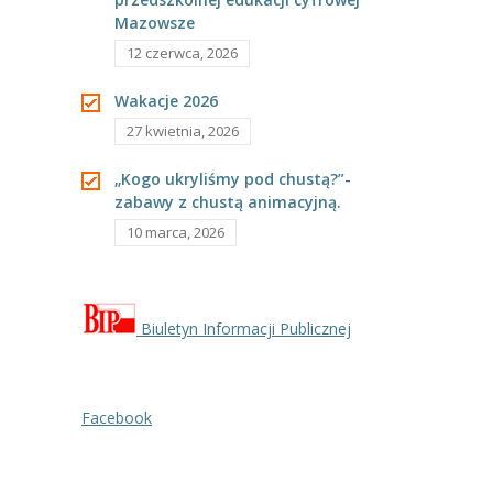
---- Grupa Pszczółki
Mazowsze
12 czerwca, 2026
---- Grupa Jeżyki
Wakacje 2026
-- Deklaracja dostępności
27 kwietnia, 2026
Oferta
„Kogo ukryliśmy pod chustą?”-
zabawy z chustą animacyjną.
-- Organizacja
10 marca, 2026
-- Zajęcia dodatkowe
----
EKO z Twoją Wolą – zajęcia ekologiczne
Biuletyn Informacji Publicznej
----
Ceramika
----
FOTKA – zajęcia fotograficzno – filmowe
Facebook
----
J. angielski – zakres tematyczny
----
Logorytmika