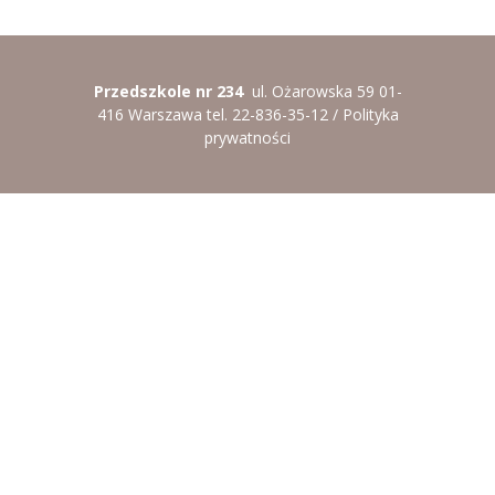
----
Pantomima
----
Rytmika
Przedszkole nr 234
ul. Ożarowska 59 01-
416 Warszawa tel. 22-836-35-12 /
Polityka
----
Terapia lasem
prywatności
----
Warsztaty „BAJKI O EMOCJACH”
----
Zajęcia gimnastyczne i zabawy ruchowe
----
Zajęcia multimedialne
----
Zajęcia taneczne
RODO
Galeria
Rekrutacja