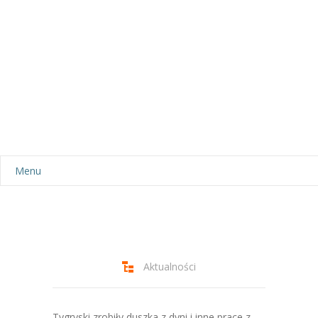
Menu
Aktualności
Dla rodziców
-- Plan dnia
Aktualności
-- Wyprawka
Tygryski zrobiły duszka z dyni i inne prace z