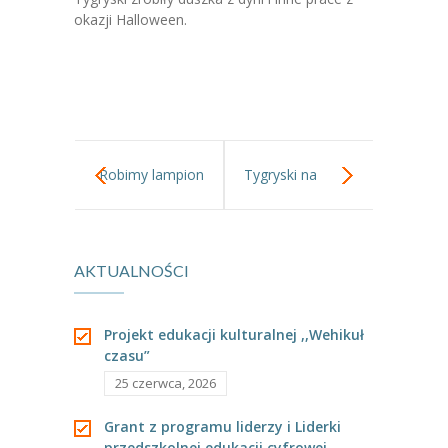
-- Jadłospis
okazji Halloween.
-- Prawo
O przedszkolu
-- Realizowane projekty, programy
-- Nasze sukcesy
Robimy lampion
Tygryski na
-- Specjaliści
na Halloween gr
jesiennym
-- Wirtualny spacer po przedszkolu
AKTUALNOŚCI
II.
spacerze.
-- Plac zabaw
Projekt edukacji kulturalnej ,,Wehikuł
-- Nasze początki
czasu”
-- Grupy
25 czerwca, 2026
---- Grupa Tygryski
Grant z programu liderzy i Liderki
przedszkolnej edukacji cyfrowej