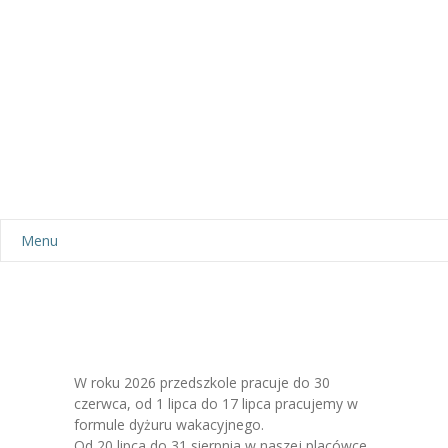
Menu
Aktualności
Dla rodziców
-- Plan dnia
W roku 2026 przedszkole pracuje do 30
czerwca, od 1 lipca do 17 lipca pracujemy w
-- Wyprawka
formule dyżuru wakacyjnego.
Od 20 lipca do 31 sierpnia w naszej placówce