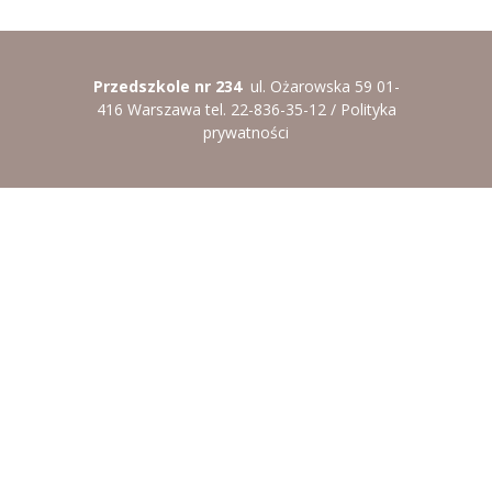
----
Pantomima
----
Rytmika
Przedszkole nr 234
ul. Ożarowska 59 01-
416 Warszawa tel. 22-836-35-12 /
Polityka
----
Terapia lasem
prywatności
----
Warsztaty „BAJKI O EMOCJACH”
----
Zajęcia gimnastyczne i zabawy ruchowe
----
Zajęcia multimedialne
----
Zajęcia taneczne
RODO
Galeria
Rekrutacja