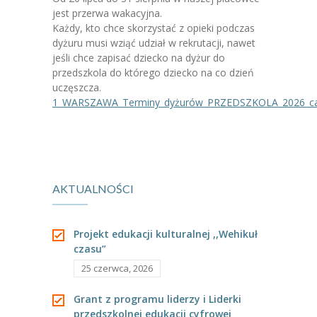
-- Jadłospis
jest przerwa wakacyjna.
Każdy, kto chce skorzystać z opieki podczas
-- Prawo
dyżuru musi wziąć udział w rekrutacji, nawet
jeśli chce zapisać dziecko na dyżur do
O przedszkolu
przedszkola do którego dziecko na co dzień
uczęszcza.
-- Realizowane projekty, programy
1_WARSZAWA_Terminy_dyżurów_PRZEDSZKOLA_2026_ca
-- Nasze sukcesy
-- Specjaliści
-- Wirtualny spacer po przedszkolu
AKTUALNOŚCI
-- Plac zabaw
Projekt edukacji kulturalnej ,,Wehikuł
-- Nasze początki
czasu”
25 czerwca, 2026
-- Grupy
---- Grupa Tygryski
Grant z programu liderzy i Liderki
przedszkolnej edukacji cyfrowej