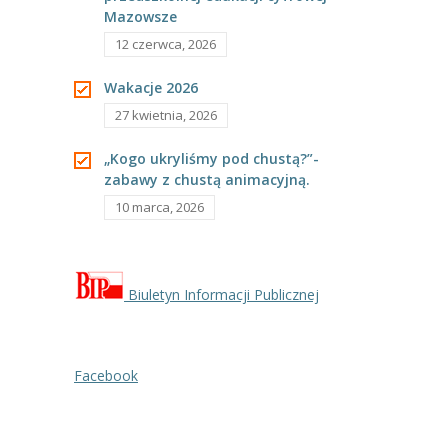
---- Grupa Pszczółki
Mazowsze
12 czerwca, 2026
---- Grupa Jeżyki
Wakacje 2026
-- Deklaracja dostępności
27 kwietnia, 2026
Oferta
„Kogo ukryliśmy pod chustą?”-
zabawy z chustą animacyjną.
-- Organizacja
10 marca, 2026
-- Zajęcia dodatkowe
----
EKO z Twoją Wolą – zajęcia ekologiczne
Biuletyn Informacji Publicznej
----
Ceramika
----
FOTKA – zajęcia fotograficzno – filmowe
Facebook
----
J. angielski – zakres tematyczny
----
Logorytmika