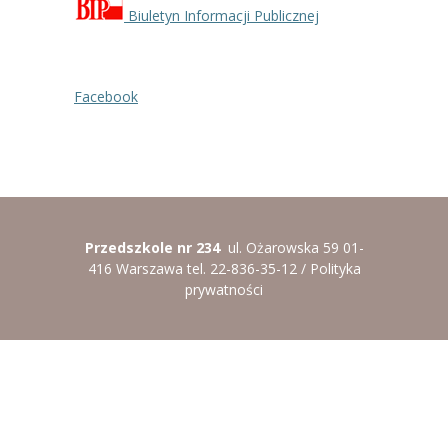
-- Rekrutacja do przedszkola
Biuletyn Informacji Publicznej
-- Rekrutacja do zerówek szkolnych
-- Akcja letnia
Facebook
Kontakt
Tłumacz migowy
Przedszkole nr 234
ul. Ożarowska 59 01-
416 Warszawa tel. 22-836-35-12 /
Polityka
prywatności