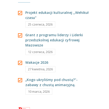
----
Pantomima
Projekt edukacji kulturalnej ,,Wehikuł
----
Rytmika
czasu”
25 czerwca, 2026
----
Terapia lasem
Grant z programu liderzy i Liderki
----
Warsztaty „BAJKI O EMOCJACH”
przedszkolnej edukacji cyfrowej
Mazowsze
----
Zajęcia gimnastyczne i zabawy ruchowe
12 czerwca, 2026
----
Zajęcia multimedialne
Wakacje 2026
----
Zajęcia taneczne
27 kwietnia, 2026
RODO
„Kogo ukryliśmy pod chustą?”-
zabawy z chustą animacyjną.
Galeria
10 marca, 2026
Rekrutacja