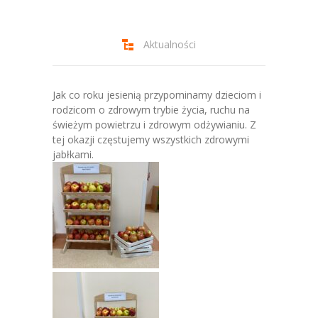
-- Jadłospis
-- Prawo
Aktualności
O przedszkolu
-- Realizowane projekty, programy
Jak co roku jesienią przypominamy dzieciom i
rodzicom o zdrowym trybie życia, ruchu na
-- Nasze sukcesy
świeżym powietrzu i zdrowym odżywianiu. Z
tej okazji częstujemy wszystkich zdrowymi
-- Specjaliści
jabłkami.
-- Wirtualny spacer po przedszkolu
-- Plac zabaw
-- Nasze początki
-- Grupy
---- Grupa Tygryski