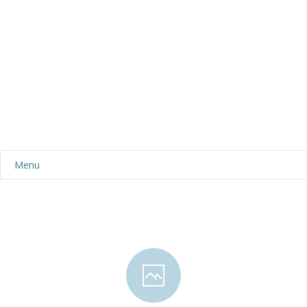
Menu
Aktualności
Dla rodziców
-- Plan dnia
-- Wyprawka