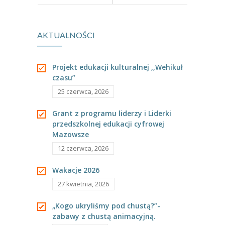
-- Rekrutacja do przedszkola
Przedszkolu
-- Rekrutacja do zerówek szkolnych
AKTUALNOŚCI
-- Akcja letnia
Kontakt
Projekt edukacji kulturalnej ,,Wehikuł
czasu”
Tłumacz migowy
25 czerwca, 2026
Grant z programu liderzy i Liderki
przedszkolnej edukacji cyfrowej
Mazowsze
12 czerwca, 2026
Wakacje 2026
27 kwietnia, 2026
„Kogo ukryliśmy pod chustą?”-
zabawy z chustą animacyjną.