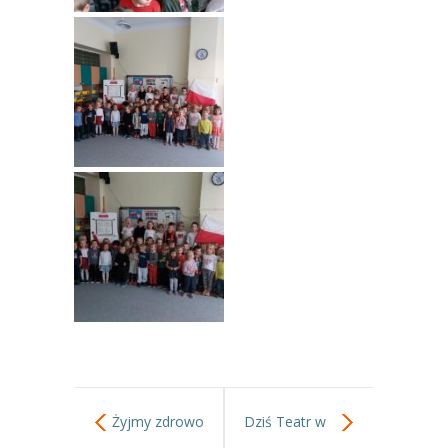
----
Pantomima
----
Rytmika
----
Terapia lasem
----
Warsztaty „BAJKI O EMOCJACH”
----
Zajęcia gimnastyczne i zabawy ruchowe
----
Zajęcia multimedialne
----
Zajęcia taneczne
RODO
Galeria
Rekrutacja
Żyjmy zdrowo
Dziś Teatr w