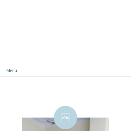
Menu
Aktualności
Dla rodziców
-- Plan dnia
-- Wyprawka