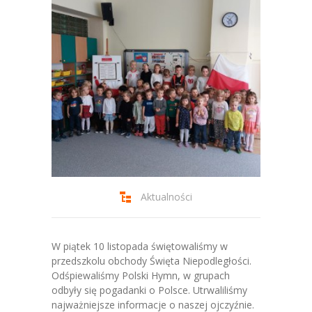
-- Jadłospis
-- Prawo
O przedszkolu
-- Realizowane projekty, programy
-- Nasze sukcesy
-- Specjaliści
-- Wirtualny spacer po przedszkolu
Aktualności
-- Plac zabaw
-- Nasze początki
W piątek 10 listopada świętowaliśmy w
przedszkolu obchody Święta Niepodległości.
-- Grupy
Odśpiewaliśmy Polski Hymn, w grupach
odbyły się pogadanki o Polsce. Utrwaliliśmy
---- Grupa Tygryski
najważniejsze informacje o naszej ojczyźnie.