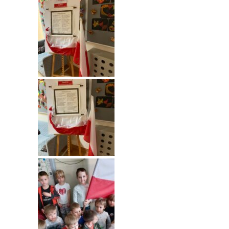
---- Grupa Pszczółki
---- Grupa Jeżyki
-- Deklaracja dostępności
Oferta
-- Organizacja
-- Zajęcia dodatkowe
----
EKO z Twoją Wolą – zajęcia ekologiczne
----
Ceramika
----
FOTKA – zajęcia fotograficzno – filmowe
----
J. angielski – zakres tematyczny
----
Logorytmika