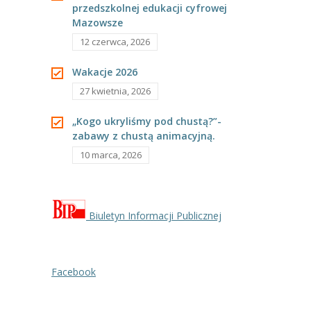
przedszkolnej edukacji cyfrowej
---- Grupa Pszczółki
Mazowsze
---- Grupa Jeżyki
12 czerwca, 2026
-- Deklaracja dostępności
Wakacje 2026
27 kwietnia, 2026
Oferta
„Kogo ukryliśmy pod chustą?”-
-- Organizacja
zabawy z chustą animacyjną.
10 marca, 2026
-- Zajęcia dodatkowe
----
EKO z Twoją Wolą – zajęcia ekologiczne
----
Ceramika
Biuletyn Informacji Publicznej
----
FOTKA – zajęcia fotograficzno – filmowe
Facebook
----
J. angielski – zakres tematyczny
----
Logorytmika