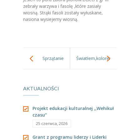
-- Jadłospis
zebrały warzywa i fasolę ,które zasiały
wiosną. Strąki fasoli zostały wyłuskane,
-- Prawo
nasiona wysiejemy wiosną.
O przedszkolu
-- Realizowane projekty, programy
-- Nasze sukcesy
Sprzątanie
Światłem,kolorem
-- Specjaliści
Świata 2017
i cieniem -
-- Wirtualny spacer po przedszkolu
AKTUALNOŚCI
warsztaty z
-- Plac zabaw
blatami led.
-- Nasze początki
Projekt edukacji kulturalnej ,,Wehikuł
czasu”
-- Grupy
25 czerwca, 2026
---- Grupa Tygryski
Grant z programu liderzy i Liderki