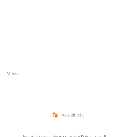
Menu
Aktualności
Dla rodziców
-- Plan dnia
Aktualności
-- Wyprawka
Jesień to pora zbioru plonów.Dzieci z gr III