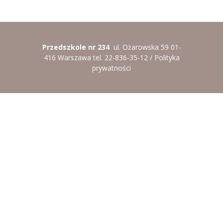
----
Pantomima
----
Rytmika
Przedszkole nr 234
ul. Ożarowska 59 01-
----
Terapia lasem
416 Warszawa tel. 22-836-35-12 /
Polityka
prywatności
----
Warsztaty „BAJKI O EMOCJACH”
----
Zajęcia gimnastyczne i zabawy ruchowe
----
Zajęcia multimedialne
----
Zajęcia taneczne
RODO
Galeria
Rekrutacja