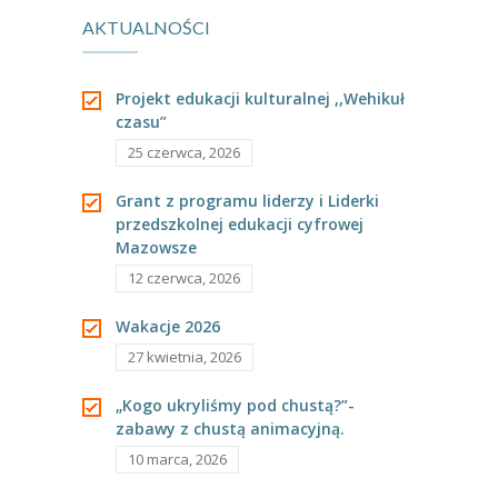
---- Grupa Pszczółki
AKTUALNOŚCI
lisa i gąski
---- Grupa Jeżyki
Dorotki”
Projekt edukacji kulturalnej ,,Wehikuł
-- Deklaracja dostępności
czasu”
25 czerwca, 2026
Oferta
Grant z programu liderzy i Liderki
-- Organizacja
przedszkolnej edukacji cyfrowej
Mazowsze
-- Zajęcia dodatkowe
12 czerwca, 2026
----
EKO z Twoją Wolą – zajęcia ekologiczne
Wakacje 2026
----
Ceramika
27 kwietnia, 2026
----
FOTKA – zajęcia fotograficzno – filmowe
„Kogo ukryliśmy pod chustą?”-
zabawy z chustą animacyjną.
----
J. angielski – zakres tematyczny
10 marca, 2026
----
Logorytmika