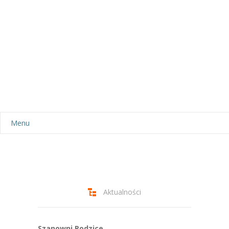
Menu
Aktualności
Dla rodziców
-- Plan dnia
Aktualności
-- Wyprawka
Szanowni Rodzice,