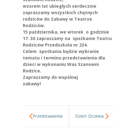
-- Jadłospis
wzorem lat ubiegłych serdecznie
zapraszamy wszystkich chętnych
-- Prawo
rodziców do Zabawy w Teatrze
Rodziców.
O przedszkolu
15 października, we wtorek o godzinie
17. 30 zapraszamy na spotkanie Teatru
-- Realizowane projekty, programy
Rodziców Przedszkola nr 234.
Celem spotkania będzie wybranie
-- Nasze sukcesy
tematu i terminu przedstawienia dla
dzieci w wykonaniu Was Szanowni
-- Specjaliści
Rodzice.
Zapraszamy do wspólnej
-- Wirtualny spacer po przedszkolu
zabaw
-- Plac zabaw
-- Nasze początki
Przedstawienie
Dzień Drzewa.
-- Grupy
---- Grupa Tygryski
teatralne,,Przygody