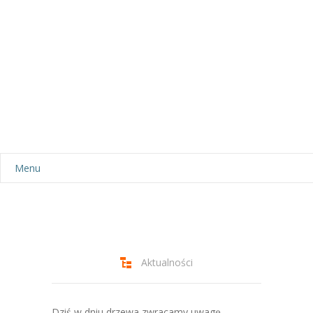
Menu
Aktualności
Dla rodziców
-- Plan dnia
Aktualności
-- Wyprawka
Dziś w dniu drzewa zwracamy uwagę