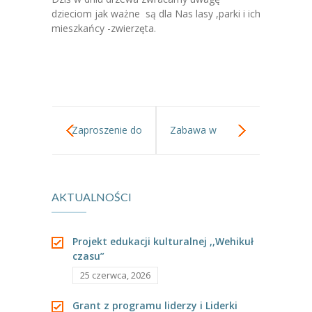
-- Jadłospis
dzieciom jak ważne są dla Nas lasy ,parki i ich
mieszkańcy -zwierzęta.
-- Prawo
O przedszkolu
-- Realizowane projekty, programy
-- Nasze sukcesy
Zaproszenie do
Zabawa w
-- Specjaliści
Teatru
Tygryskach.
-- Wirtualny spacer po przedszkolu
AKTUALNOŚCI
Rodziców.
-- Plac zabaw
-- Nasze początki
Projekt edukacji kulturalnej ,,Wehikuł
czasu”
-- Grupy
25 czerwca, 2026
---- Grupa Tygryski
Grant z programu liderzy i Liderki