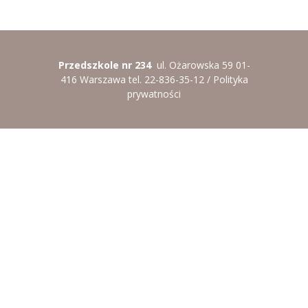
----
Pantomima
----
Rytmika
Przedszkole nr 234
ul. Ożarowska 59 01-
----
Terapia lasem
416 Warszawa tel. 22-836-35-12 /
Polityka
prywatności
----
Warsztaty „BAJKI O EMOCJACH”
----
Zajęcia gimnastyczne i zabawy ruchowe
----
Zajęcia multimedialne
----
Zajęcia taneczne
RODO
Galeria
Rekrutacja