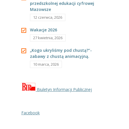
przedszkolnej edukacji cyfrowej
---- Grupa Pszczółki
Mazowsze
---- Grupa Jeżyki
12 czerwca, 2026
-- Deklaracja dostępności
Wakacje 2026
27 kwietnia, 2026
Oferta
„Kogo ukryliśmy pod chustą?”-
-- Organizacja
zabawy z chustą animacyjną.
10 marca, 2026
-- Zajęcia dodatkowe
----
EKO z Twoją Wolą – zajęcia ekologiczne
----
Ceramika
Biuletyn Informacji Publicznej
----
FOTKA – zajęcia fotograficzno – filmowe
Facebook
----
J. angielski – zakres tematyczny
----
Logorytmika