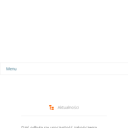
Menu
Aktualności
Dla rodziców
-- Plan dnia
Aktualności
-- Wyprawka
Dziś odbyła się uroczystość zakończenia