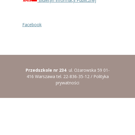
Biuletyn Informacji Publicznej
----
Pantomima
----
Rytmika
Facebook
----
Terapia lasem
----
Warsztaty „BAJKI O EMOCJACH”
----
Zajęcia gimnastyczne i zabawy ruchowe
Przedszkole nr 234
ul. Ożarowska 59 01-
----
Zajęcia multimedialne
416 Warszawa tel. 22-836-35-12 /
Polityka
prywatności
----
Zajęcia taneczne
RODO
Galeria
Rekrutacja