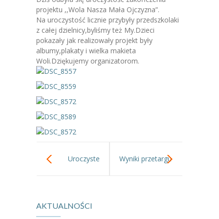
-- Jadłospis
projektu ,,Wola Nasza Mała Ojczyzna”.
Na uroczystość licznie przybyły przedszkolaki
-- Prawo
z całej dzielnicy,byliśmy też My.Dzieci
pokazały jak realizowały projekt były
O przedszkolu
albumy,plakaty i wielka makieta
Woli.Dziękujemy organizatorom.
-- Realizowane projekty, programy
-- Nasze sukcesy
-- Specjaliści
-- Wirtualny spacer po przedszkolu
-- Plac zabaw
Uroczyste
Wyniki przetargu
-- Nasze początki
pożegnanie
na modernizację
-- Grupy
AKTUALNOŚCI
Przedszkola
ogrodu
---- Grupa Tygryski