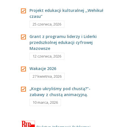
---- Grupa Pszczółki
przez dzieci
przedszkolnego.
Projekt edukacji kulturalnej ,,Wehikuł
czasu”
---- Grupa Jeżyki
rozpoczynające
25 czerwca, 2026
-- Deklaracja dostępności
od września
Grant z programu liderzy i Liderki
Oferta
przedszkolnej edukacji cyfrowej
naukę w szkole.
Mazowsze
-- Organizacja
12 czerwca, 2026
-- Zajęcia dodatkowe
Wakacje 2026
----
EKO z Twoją Wolą – zajęcia ekologiczne
27 kwietnia, 2026
----
Ceramika
„Kogo ukryliśmy pod chustą?”-
zabawy z chustą animacyjną.
----
FOTKA – zajęcia fotograficzno – filmowe
10 marca, 2026
----
J. angielski – zakres tematyczny
----
Logorytmika