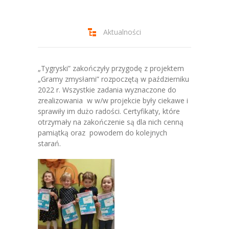
-- Jadłospis
-- Prawo
Aktualności
O przedszkolu
-- Realizowane projekty, programy
„Tygryski” zakończyły przygodę z projektem
„Gramy zmysłami” rozpoczętą w październiku
-- Nasze sukcesy
2022 r. Wszystkie zadania wyznaczone do
zrealizowania w w/w projekcie były ciekawe i
-- Specjaliści
sprawiły im dużo radości. Certyfikaty, które
otrzymały na zakończenie są dla nich cenną
-- Wirtualny spacer po przedszkolu
pamiątką oraz powodem do kolejnych
starań.
-- Plac zabaw
-- Nasze początki
-- Grupy
---- Grupa Tygryski