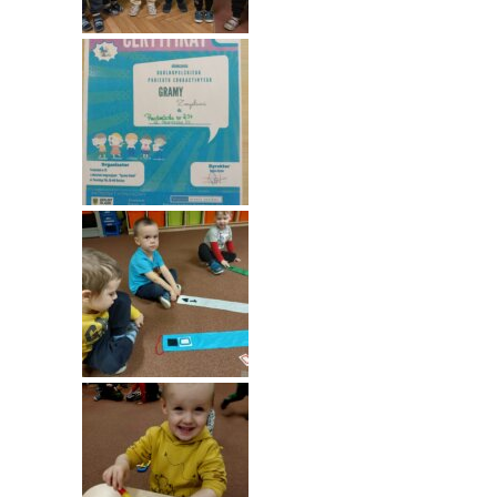
----
Pantomima
----
Rytmika
----
Terapia lasem
----
Warsztaty „BAJKI O EMOCJACH”
----
Zajęcia gimnastyczne i zabawy ruchowe
----
Zajęcia multimedialne
----
Zajęcia taneczne
RODO
Galeria
Rekrutacja