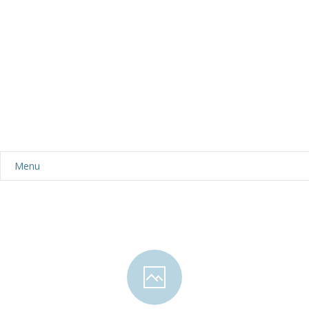
Menu
Aktualności
Dla rodziców
-- Plan dnia
-- Wyprawka