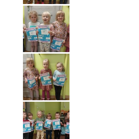
---- Grupa Pszczółki
---- Grupa Jeżyki
-- Deklaracja dostępności
Oferta
-- Organizacja
-- Zajęcia dodatkowe
----
EKO z Twoją Wolą – zajęcia ekologiczne
----
Ceramika
----
FOTKA – zajęcia fotograficzno – filmowe
----
J. angielski – zakres tematyczny
----
Logorytmika