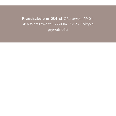
Przedszkole nr 234
ul. Ożarowska 59 01-
416 Warszawa tel. 22-836-35-12 /
Polityka
prywatności