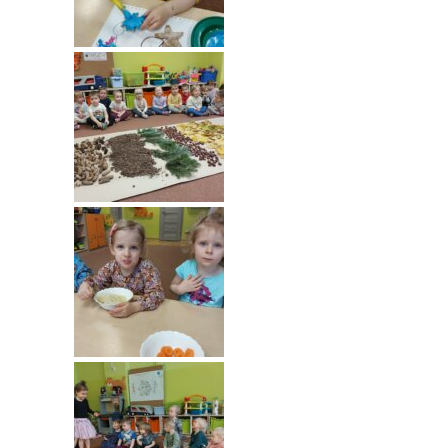
-- Rekrutacja do przedszkola
-- Rekrutacja do zerówek szkolnych
-- Akcja letnia
Kontakt
Tłumacz migowy