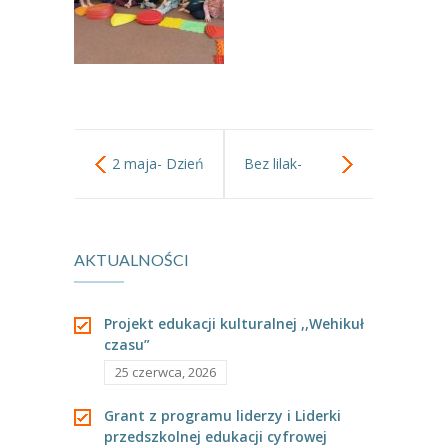
2 maja- Dzień
Bez lilak-
Flagi
poszerzamy
AKTUALNOŚCI
Rzeczypospolitej
wiedzę w
Polskiej.
zakresie roślin z
Projekt edukacji kulturalnej ,,Wehikuł
czasu”
pobliskiego
25 czerwca, 2026
otoczenia.
Grant z programu liderzy i Liderki
przedszkolnej edukacji cyfrowej