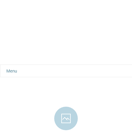
Menu
Aktualności
Dla rodziców
-- Plan dnia
-- Wyprawka