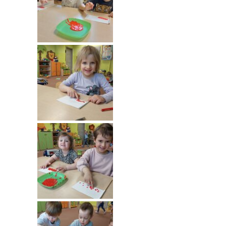
---- Grupa Pszczółki
---- Grupa Jeżyki
-- Deklaracja dostępności
Oferta
-- Organizacja
-- Zajęcia dodatkowe
----
EKO z Twoją Wolą – zajęcia ekologiczne
----
Ceramika
----
FOTKA – zajęcia fotograficzno – filmowe
----
J. angielski – zakres tematyczny
----
Logorytmika