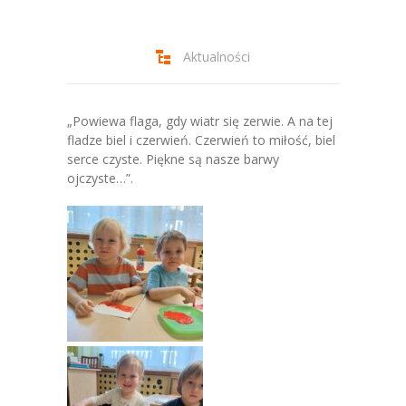
-- Jadłospis
-- Prawo
Aktualności
O przedszkolu
-- Realizowane projekty, programy
„Powiewa flaga, gdy wiatr się zerwie. A na tej
fladze biel i czerwień. Czerwień to miłość, biel
-- Nasze sukcesy
serce czyste. Piękne są nasze barwy
ojczyste…”.
-- Specjaliści
-- Wirtualny spacer po przedszkolu
-- Plac zabaw
-- Nasze początki
-- Grupy
---- Grupa Tygryski