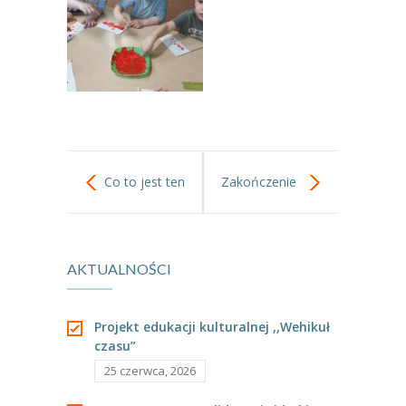
----
Pantomima
----
Rytmika
----
Terapia lasem
----
Warsztaty „BAJKI O EMOCJACH”
----
Zajęcia gimnastyczne i zabawy ruchowe
Co to jest ten
Zakończenie
----
Zajęcia multimedialne
mlecz?
Ogólnopolskiego
----
Zajęcia taneczne
AKTUALNOŚCI
Projektu
RODO
Edukacyjnego
Projekt edukacji kulturalnej ,,Wehikuł
Galeria
czasu”
„Gramy
Rekrutacja
25 czerwca, 2026
zmysłami” w