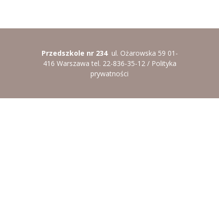
Przedszkole nr 234
ul. Ożarowska 59 01-
416 Warszawa tel. 22-836-35-12 /
Polityka
prywatności