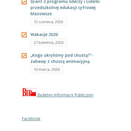
-- Rekrutacja do przedszkola
Grant z programu liderzy i Liderki
przedszkolnej edukacji cyfrowej
grupie
-- Rekrutacja do zerówek szkolnych
Mazowsze
12 czerwca, 2026
-- Akcja letnia
najmłodszej.
Wakacje 2026
Kontakt
27 kwietnia, 2026
Tłumacz migowy
„Kogo ukryliśmy pod chustą?”-
zabawy z chustą animacyjną.
10 marca, 2026
Biuletyn Informacji Publicznej
Facebook