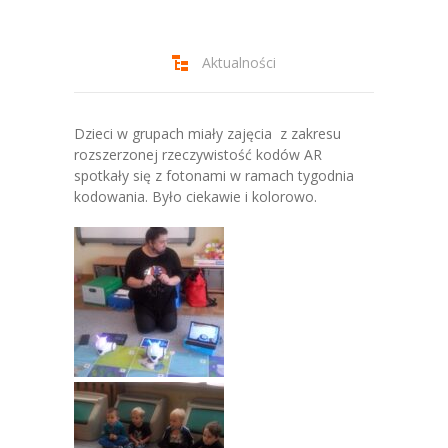
-- Jadłospis
-- Prawo
Aktualności
O przedszkolu
-- Realizowane projekty, programy
Dzieci w grupach miały zajęcia z zakresu
rozszerzonej rzeczywistość kodów AR
-- Nasze sukcesy
spotkały się z fotonami w ramach tygodnia
kodowania. Było ciekawie i kolorowo.
-- Specjaliści
-- Wirtualny spacer po przedszkolu
-- Plac zabaw
-- Nasze początki
-- Grupy
---- Grupa Tygryski