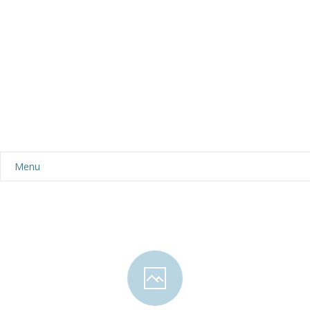
Menu
Aktualności
Dla rodziców
-- Plan dnia
-- Wyprawka