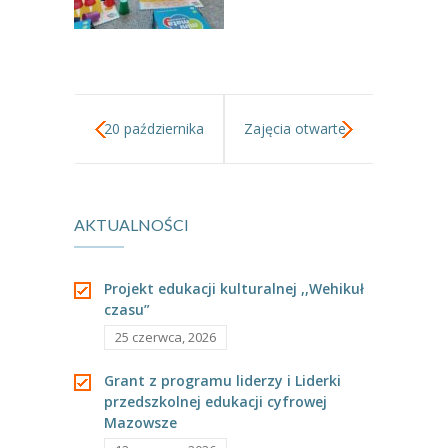
20 października
Zajęcia otwarte
dzień ziemniaka
w gr III.
AKTUALNOŚCI
w naszym
przedszkolu.
Projekt edukacji kulturalnej ,,Wehikuł
czasu”
25 czerwca, 2026
Grant z programu liderzy i Liderki
przedszkolnej edukacji cyfrowej
Mazowsze