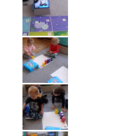
-- Rekrutacja do przedszkola
-- Rekrutacja do zerówek szkolnych
-- Akcja letnia
Kontakt
Tłumacz migowy