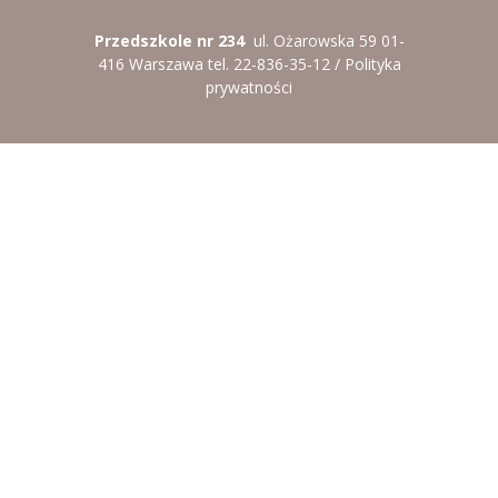
Przedszkole nr 234
ul. Ożarowska 59 01-
416 Warszawa tel. 22-836-35-12 /
Polityka
prywatności