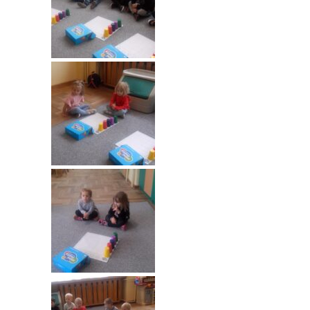
---- Grupa Pszczółki
---- Grupa Jeżyki
-- Deklaracja dostępności
Oferta
-- Organizacja
-- Zajęcia dodatkowe
----
EKO z Twoją Wolą – zajęcia ekologiczne
----
Ceramika
----
FOTKA – zajęcia fotograficzno – filmowe
----
J. angielski – zakres tematyczny
----
Logorytmika