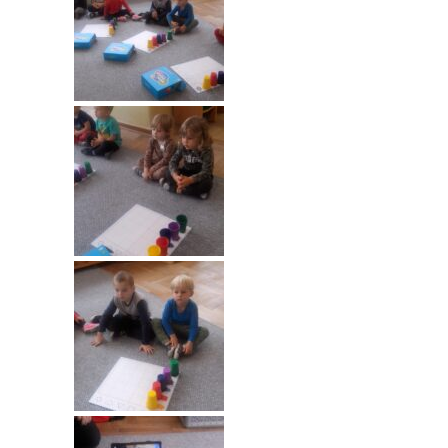
----
Pantomima
----
Rytmika
----
Terapia lasem
----
Warsztaty „BAJKI O EMOCJACH”
----
Zajęcia gimnastyczne i zabawy ruchowe
----
Zajęcia multimedialne
----
Zajęcia taneczne
RODO
Galeria
Rekrutacja