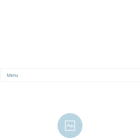
Menu
Aktualności
Dla rodziców
-- Plan dnia
-- Wyprawka