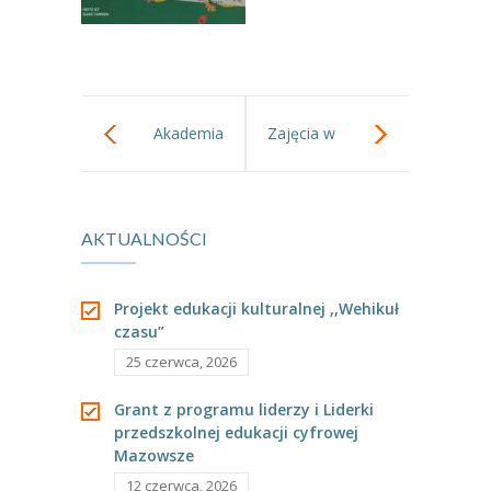
Akademia
Zajęcia w
małego lekarza
grupach w
AKTUALNOŚCI
część 2.
ramach
przypadającego
Projekt edukacji kulturalnej ,,Wehikuł
czasu”
w październiku
25 czerwca, 2026
tygodnia
Grant z programu liderzy i Liderki
przedszkolnej edukacji cyfrowej
kodowania.
Mazowsze
12 czerwca, 2026