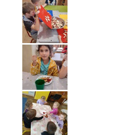
----
Pantomima
----
Rytmika
----
Terapia lasem
----
Warsztaty „BAJKI O EMOCJACH”
----
Zajęcia gimnastyczne i zabawy ruchowe
----
Zajęcia multimedialne
----
Zajęcia taneczne
RODO
Galeria
Rekrutacja