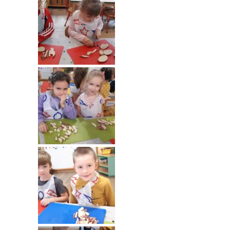
---- Grupa Pszczółki
---- Grupa Jeżyki
-- Deklaracja dostępności
Oferta
-- Organizacja
-- Zajęcia dodatkowe
----
EKO z Twoją Wolą – zajęcia ekologiczne
----
Ceramika
----
FOTKA – zajęcia fotograficzno – filmowe
----
J. angielski – zakres tematyczny
----
Logorytmika