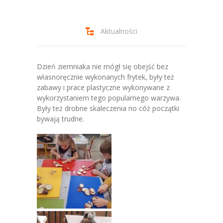
-- Jadłospis
-- Prawo
Aktualności
O przedszkolu
-- Realizowane projekty, programy
Dzień ziemniaka nie mógł się obejść bez
własnoręcznie wykonanych frytek, były też
-- Nasze sukcesy
zabawy i prace plastyczne wykonywane z
wykorzystaniem tego popularnego warzywa.
-- Specjaliści
Były też drobne skaleczenia no cóż początki
bywają trudne.
-- Wirtualny spacer po przedszkolu
-- Plac zabaw
-- Nasze początki
-- Grupy
---- Grupa Tygryski