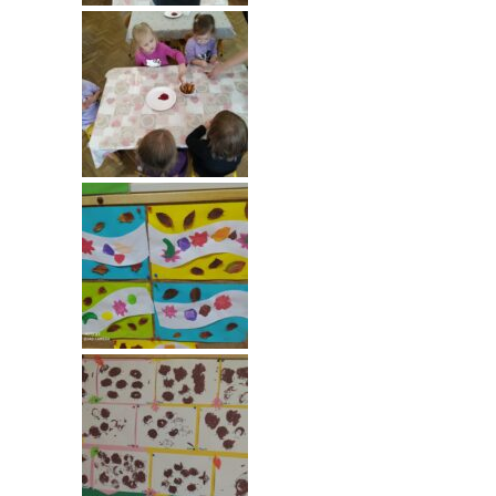
-- Rekrutacja do przedszkola
-- Rekrutacja do zerówek szkolnych
-- Akcja letnia
Kontakt
Tłumacz migowy