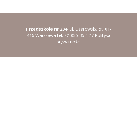
----
Pantomima
----
Rytmika
Przedszkole nr 234
ul. Ożarowska 59 01-
----
Terapia lasem
416 Warszawa tel. 22-836-35-12 /
Polityka
prywatności
----
Warsztaty „BAJKI O EMOCJACH”
----
Zajęcia gimnastyczne i zabawy ruchowe
----
Zajęcia multimedialne
----
Zajęcia taneczne
RODO
Galeria
Rekrutacja