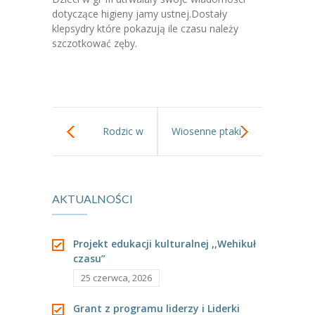
-- Jadłospis
dotyczące higieny jamy ustnej.Dostały
klepsydry które pokazują ile czasu należy
-- Prawo
szczotkować zęby.
O przedszkolu
-- Realizowane projekty, programy
-- Nasze sukcesy
Rodzic w
Wiosenne ptaki
-- Specjaliści
Przedszkolu.
w gr III.
-- Wirtualny spacer po przedszkolu
AKTUALNOŚCI
-- Plac zabaw
-- Nasze początki
Projekt edukacji kulturalnej ,,Wehikuł
czasu”
-- Grupy
25 czerwca, 2026
---- Grupa Tygryski
Grant z programu liderzy i Liderki