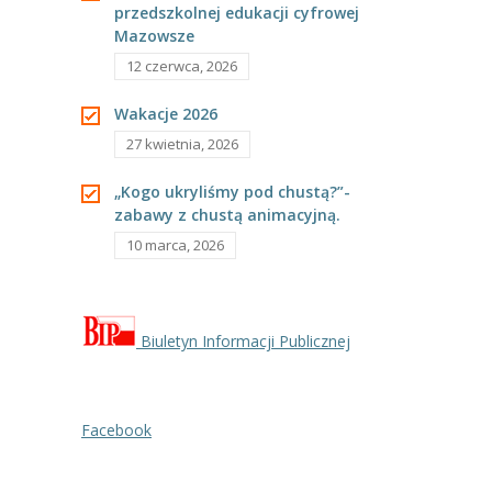
przedszkolnej edukacji cyfrowej
---- Grupa Pszczółki
Mazowsze
---- Grupa Jeżyki
12 czerwca, 2026
-- Deklaracja dostępności
Wakacje 2026
27 kwietnia, 2026
Oferta
„Kogo ukryliśmy pod chustą?”-
-- Organizacja
zabawy z chustą animacyjną.
10 marca, 2026
-- Zajęcia dodatkowe
----
EKO z Twoją Wolą – zajęcia ekologiczne
----
Ceramika
Biuletyn Informacji Publicznej
----
FOTKA – zajęcia fotograficzno – filmowe
Facebook
----
J. angielski – zakres tematyczny
----
Logorytmika