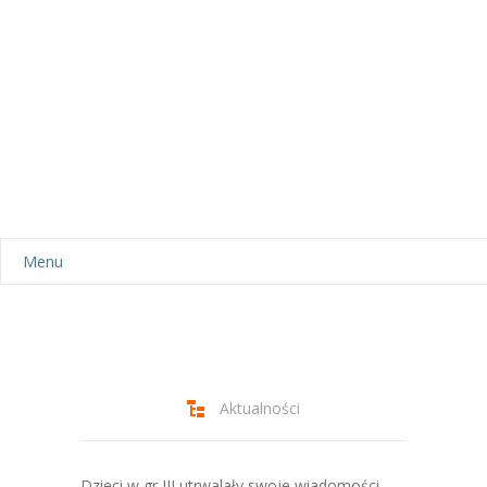
Menu
Aktualności
Dla rodziców
-- Plan dnia
Aktualności
-- Wyprawka
Dzieci w gr III utrwalały swoje wiadomości