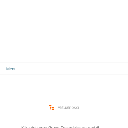
Menu
Aktualności
Dla rodziców
-- Plan dnia
Aktualności
-- Wyprawka
Kilka dni temu Grupę Tygrysków odwiedził