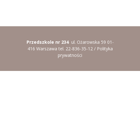
----
Pantomima
----
Rytmika
----
Terapia lasem
Przedszkole nr 234
ul. Ożarowska 59 01-
416 Warszawa tel. 22-836-35-12 /
Polityka
----
Warsztaty „BAJKI O EMOCJACH”
prywatności
----
Zajęcia gimnastyczne i zabawy ruchowe
----
Zajęcia multimedialne
----
Zajęcia taneczne
RODO
Galeria
Rekrutacja