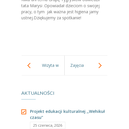
-- Jadłospis
tata Marysi .Opowiadał dzieciom o swojej
pracy, o tym jak ważna jest higiena jamy
-- Prawo
ustnej.Dziękujemy za spotkanie!
O przedszkolu
-- Realizowane projekty, programy
-- Nasze sukcesy
-- Specjaliści
Wizyta w
Zajęcia
-- Wirtualny spacer po przedszkolu
teatrze.
dotyczące
-- Plac zabaw
AKTUALNOŚCI
higieny jamy
-- Nasze początki
ustnej w gr III.
-- Grupy
Projekt edukacji kulturalnej ,,Wehikuł
czasu”
---- Grupa Tygryski
25 czerwca, 2026