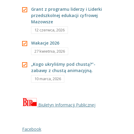
---- Grupa Pszczółki
Grant z programu liderzy i Liderki
przedszkolnej edukacji cyfrowej
---- Grupa Jeżyki
Mazowsze
-- Deklaracja dostępności
12 czerwca, 2026
Oferta
Wakacje 2026
27 kwietnia, 2026
-- Organizacja
„Kogo ukryliśmy pod chustą?”-
-- Zajęcia dodatkowe
zabawy z chustą animacyjną.
10 marca, 2026
----
EKO z Twoją Wolą – zajęcia ekologiczne
----
Ceramika
Biuletyn Informacji Publicznej
----
FOTKA – zajęcia fotograficzno – filmowe
----
J. angielski – zakres tematyczny
Facebook
----
Logorytmika