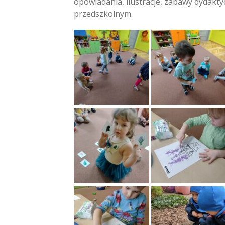
opowiadania, ilustracje, zabawy dydakty
przedszkolnym.