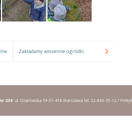
lne
Zakładamy wiosenne ogródki
 nr 234
ul. Ożarowska 59 01-416 Warszawa tel. 22-836-35-12 /
Polity