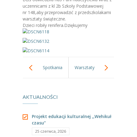
-- Jadłospis
uczennicami z kl 2b Szkoły Podstawowej
nr 148,aby przeprowadzić z przedszkolakami
-- Prawo
warsztaty świąteczne.
Dzieci robiły renifera.Dziękujemy
O przedszkolu
-- Realizowane projekty, programy
-- Nasze sukcesy
-- Specjaliści
Spotkania
Warsztaty
-- Wirtualny spacer po przedszkolu
Jasełkowe 2015
muzyczne-
-- Plac zabaw
AKTUALNOŚCI
muzyka
-- Nasze początki
skandynawska.
-- Grupy
Projekt edukacji kulturalnej ,,Wehikuł
czasu”
---- Grupa Tygryski
25 czerwca, 2026