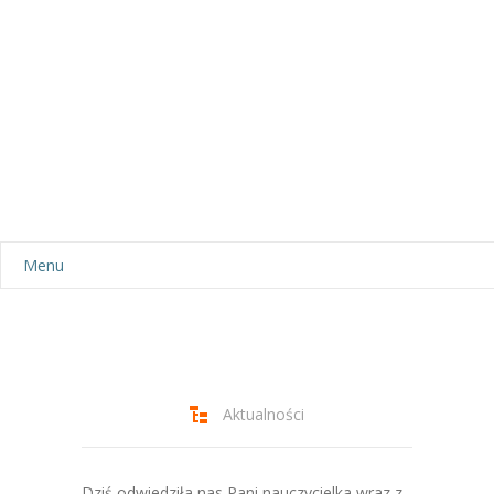
Menu
Aktualności
Dla rodziców
-- Plan dnia
Aktualności
-- Wyprawka
Dziś odwiedziła nas Pani nauczycielka wraz z