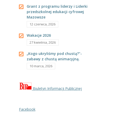
---- Grupa Pszczółki
Grant z programu liderzy i Liderki
przedszkolnej edukacji cyfrowej
---- Grupa Jeżyki
Mazowsze
12 czerwca, 2026
-- Deklaracja dostępności
Wakacje 2026
Oferta
27 kwietnia, 2026
-- Organizacja
„Kogo ukryliśmy pod chustą?”-
-- Zajęcia dodatkowe
zabawy z chustą animacyjną.
10 marca, 2026
----
EKO z Twoją Wolą – zajęcia ekologiczne
----
Ceramika
Biuletyn Informacji Publicznej
----
FOTKA – zajęcia fotograficzno – filmowe
----
J. angielski – zakres tematyczny
Facebook
----
Logorytmika