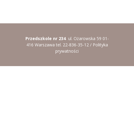
----
Pantomima
----
Rytmika
----
Terapia lasem
Przedszkole nr 234
ul. Ożarowska 59 01-
416 Warszawa tel. 22-836-35-12 /
Polityka
----
Warsztaty „BAJKI O EMOCJACH”
prywatności
----
Zajęcia gimnastyczne i zabawy ruchowe
----
Zajęcia multimedialne
----
Zajęcia taneczne
RODO
Galeria
Rekrutacja