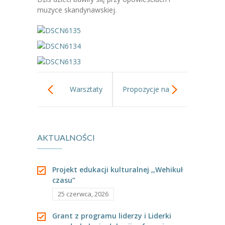
-- Jadłospis
muzyce skandynawskiej.
-- Prawo
O przedszkolu
-- Realizowane projekty, programy
-- Nasze sukcesy
Warsztaty
Propozycje na
-- Specjaliści
świąteczne z
styczeń 2016.
-- Wirtualny spacer po przedszkolu
AKTUALNOŚCI
nauczycielką i
-- Plac zabaw
uczennicami ze
Projekt edukacji kulturalnej ,,Wehikuł
-- Nasze początki
czasu”
Szkoły nr 148.
-- Grupy
25 czerwca, 2026
---- Grupa Tygryski
Grant z programu liderzy i Liderki