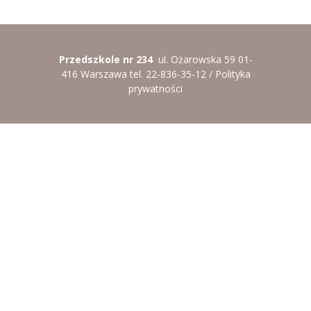
----
Pantomima
----
Rytmika
Przedszkole nr 234
ul. Ożarowska 59 01-
416 Warszawa tel. 22-836-35-12 /
Polityka
----
Terapia lasem
prywatności
----
Warsztaty „BAJKI O EMOCJACH”
----
Zajęcia gimnastyczne i zabawy ruchowe
----
Zajęcia multimedialne
----
Zajęcia taneczne
RODO
Galeria
Rekrutacja