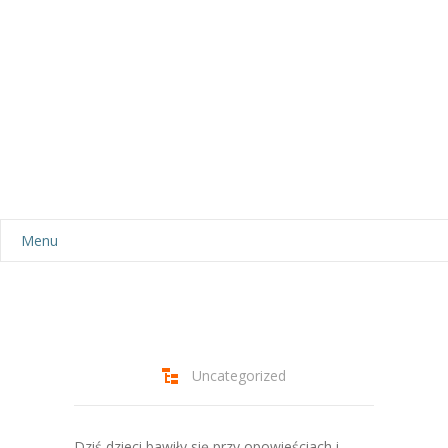
Menu
Aktualności
Dla rodziców
-- Plan dnia
Uncategorized
-- Wyprawka
Dziś dzieci bawiły się przy opowieściach i