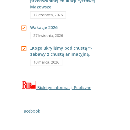
przedszkolnej edukacji cyfrowej
---- Grupa Pszczółki
Mazowsze
12 czerwca, 2026
---- Grupa Jeżyki
Wakacje 2026
-- Deklaracja dostępności
27 kwietnia, 2026
Oferta
„Kogo ukryliśmy pod chustą?”-
-- Organizacja
zabawy z chustą animacyjną.
10 marca, 2026
-- Zajęcia dodatkowe
----
EKO z Twoją Wolą – zajęcia ekologiczne
Biuletyn Informacji Publicznej
----
Ceramika
----
FOTKA – zajęcia fotograficzno – filmowe
Facebook
----
J. angielski – zakres tematyczny
----
Logorytmika