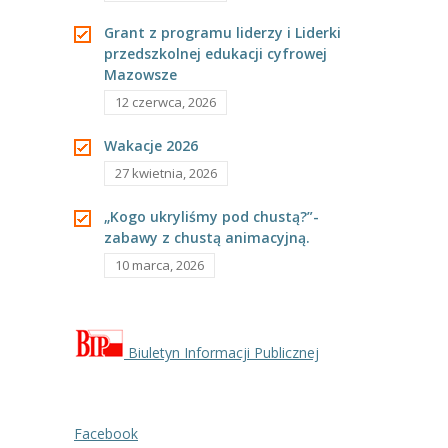
---- Grupa Pszczółki
Grant z programu liderzy i Liderki
przedszkolnej edukacji cyfrowej
---- Grupa Jeżyki
Mazowsze
-- Deklaracja dostępności
12 czerwca, 2026
Oferta
Wakacje 2026
27 kwietnia, 2026
-- Organizacja
„Kogo ukryliśmy pod chustą?”-
-- Zajęcia dodatkowe
zabawy z chustą animacyjną.
10 marca, 2026
----
EKO z Twoją Wolą – zajęcia ekologiczne
----
Ceramika
----
FOTKA – zajęcia fotograficzno – filmowe
Biuletyn Informacji Publicznej
----
J. angielski – zakres tematyczny
Facebook
----
Logorytmika