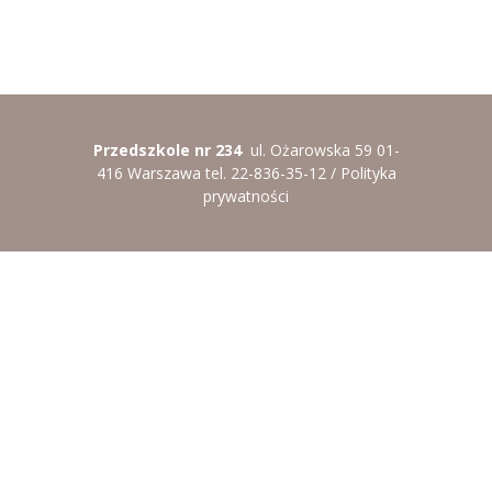
----
Pantomima
----
Rytmika
----
Terapia lasem
Przedszkole nr 234
ul. Ożarowska 59 01-
----
Warsztaty „BAJKI O EMOCJACH”
416 Warszawa tel. 22-836-35-12 /
Polityka
prywatności
----
Zajęcia gimnastyczne i zabawy ruchowe
----
Zajęcia multimedialne
----
Zajęcia taneczne
RODO
Galeria
Rekrutacja