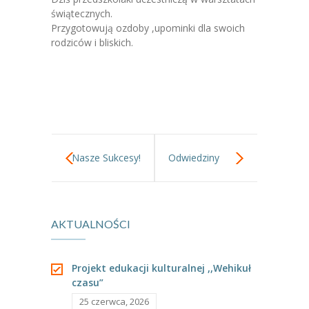
-- Jadłospis
świątecznych.
Przygotowują ozdoby ,upominki dla swoich
-- Prawo
rodziców i bliskich.
O przedszkolu
-- Realizowane projekty, programy
-- Nasze sukcesy
-- Specjaliści
Nasze Sukcesy!
Odwiedziny
-- Wirtualny spacer po przedszkolu
Mikołaja.
-- Plac zabaw
AKTUALNOŚCI
-- Nasze początki
-- Grupy
Projekt edukacji kulturalnej ,,Wehikuł
czasu”
---- Grupa Tygryski
25 czerwca, 2026