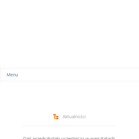
Menu
Aktualności
Dla rodziców
-- Plan dnia
Aktualności
-- Wyprawka
Dziś przedszkolaki uczestniczą w warsztatach