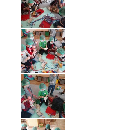
-- Rekrutacja do przedszkola
-- Rekrutacja do zerówek szkolnych
-- Akcja letnia
Kontakt
Tłumacz migowy