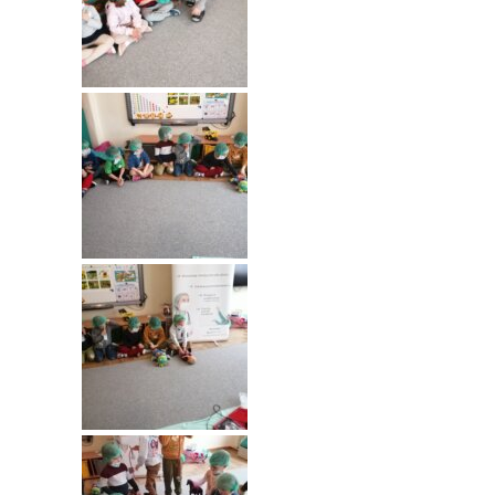
----
Pantomima
----
Rytmika
----
Terapia lasem
----
Warsztaty „BAJKI O EMOCJACH”
----
Zajęcia gimnastyczne i zabawy ruchowe
----
Zajęcia multimedialne
----
Zajęcia taneczne
RODO
Galeria
Rekrutacja