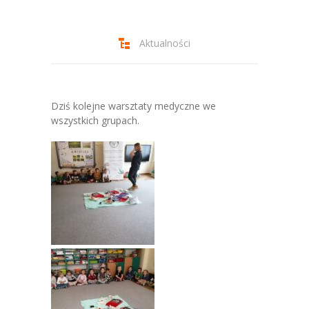
-- Jadłospis
-- Prawo
Aktualności
O przedszkolu
-- Realizowane projekty, programy
Dziś kolejne warsztaty medyczne we
-- Nasze sukcesy
wszystkich grupach.
-- Specjaliści
-- Wirtualny spacer po przedszkolu
-- Plac zabaw
-- Nasze początki
-- Grupy
---- Grupa Tygryski