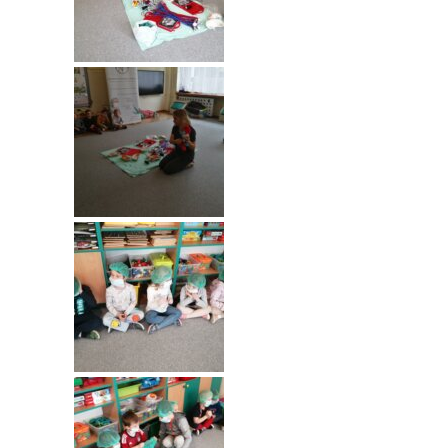
---- Grupa Pszczółki
---- Grupa Jeżyki
-- Deklaracja dostępności
Oferta
-- Organizacja
-- Zajęcia dodatkowe
----
EKO z Twoją Wolą – zajęcia ekologiczne
----
Ceramika
----
FOTKA – zajęcia fotograficzno – filmowe
----
J. angielski – zakres tematyczny
----
Logorytmika