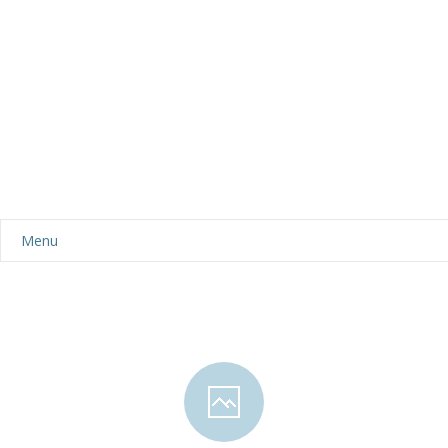
Menu
Aktualności
Dla rodziców
-- Plan dnia
-- Wyprawka