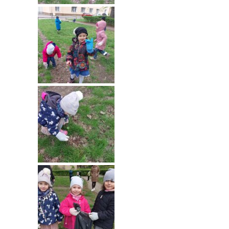
----
Pantomima
----
Rytmika
----
Terapia lasem
----
Warsztaty „BAJKI O EMOCJACH”
----
Zajęcia gimnastyczne i zabawy ruchowe
----
Zajęcia multimedialne
----
Zajęcia taneczne
RODO
Galeria
Rekrutacja