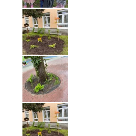
-- Rekrutacja do przedszkola
-- Rekrutacja do zerówek szkolnych
-- Akcja letnia
Kontakt
Tłumacz migowy