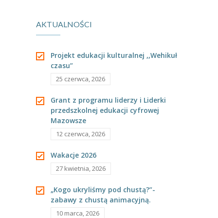
sensoryczną do
medyczne
AKTUALNOŚCI
piosenki Don’t
Worry, Be
Projekt edukacji kulturalnej ,,Wehikuł
czasu”
Happy.
25 czerwca, 2026
Grant z programu liderzy i Liderki
przedszkolnej edukacji cyfrowej
Mazowsze
12 czerwca, 2026
Wakacje 2026
27 kwietnia, 2026
„Kogo ukryliśmy pod chustą?”-
zabawy z chustą animacyjną.
10 marca, 2026