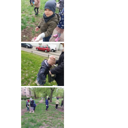
---- Grupa Pszczółki
---- Grupa Jeżyki
-- Deklaracja dostępności
Oferta
-- Organizacja
-- Zajęcia dodatkowe
----
EKO z Twoją Wolą – zajęcia ekologiczne
----
Ceramika
----
FOTKA – zajęcia fotograficzno – filmowe
----
J. angielski – zakres tematyczny
----
Logorytmika