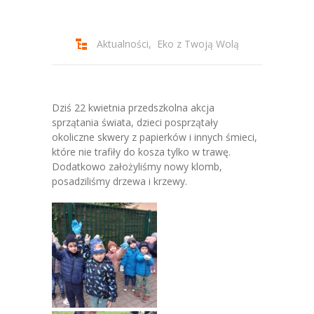
-- Jadłospis
-- Prawo
Aktualności
,
Eko z Twoją Wolą
O przedszkolu
-- Realizowane projekty, programy
Dziś 22 kwietnia przedszkolna akcja
-- Nasze sukcesy
sprzątania świata, dzieci posprzątały
okoliczne skwery z papierków i innych śmieci,
-- Specjaliści
które nie trafiły do kosza tylko w trawę.
Dodatkowo założyliśmy nowy klomb,
-- Wirtualny spacer po przedszkolu
posadziliśmy drzewa i krzewy.
-- Plac zabaw
-- Nasze początki
-- Grupy
---- Grupa Tygryski