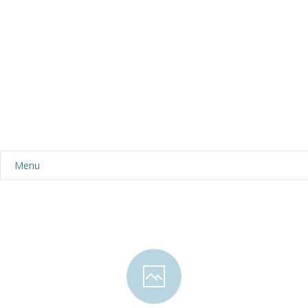
Menu
Aktualności
Dla rodziców
-- Plan dnia
-- Wyprawka