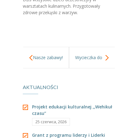
-- Jadłospis
warsztatach kulinarnych. Przygotowały
zdrowe przekąski z warzyw.
-- Prawo
O przedszkolu
-- Realizowane projekty, programy
-- Nasze sukcesy
Nasze zabawy!
Wycieczka do
-- Specjaliści
Łazienek
-- Wirtualny spacer po przedszkolu
AKTUALNOŚCI
Królewskich.
-- Plac zabaw
-- Nasze początki
Projekt edukacji kulturalnej ,,Wehikuł
czasu”
-- Grupy
25 czerwca, 2026
---- Grupa Tygryski
Grant z programu liderzy i Liderki