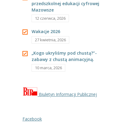
przedszkolnej edukacji cyfrowej
---- Grupa Pszczółki
Mazowsze
---- Grupa Jeżyki
12 czerwca, 2026
-- Deklaracja dostępności
Wakacje 2026
27 kwietnia, 2026
Oferta
„Kogo ukryliśmy pod chustą?”-
-- Organizacja
zabawy z chustą animacyjną.
10 marca, 2026
-- Zajęcia dodatkowe
----
EKO z Twoją Wolą – zajęcia ekologiczne
----
Ceramika
Biuletyn Informacji Publicznej
----
FOTKA – zajęcia fotograficzno – filmowe
Facebook
----
J. angielski – zakres tematyczny
----
Logorytmika