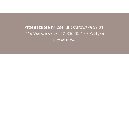
----
Pantomima
----
Rytmika
Przedszkole nr 234
ul. Ożarowska 59 01-
----
Terapia lasem
416 Warszawa tel. 22-836-35-12 /
Polityka
prywatności
----
Warsztaty „BAJKI O EMOCJACH”
----
Zajęcia gimnastyczne i zabawy ruchowe
----
Zajęcia multimedialne
----
Zajęcia taneczne
RODO
Galeria
Rekrutacja