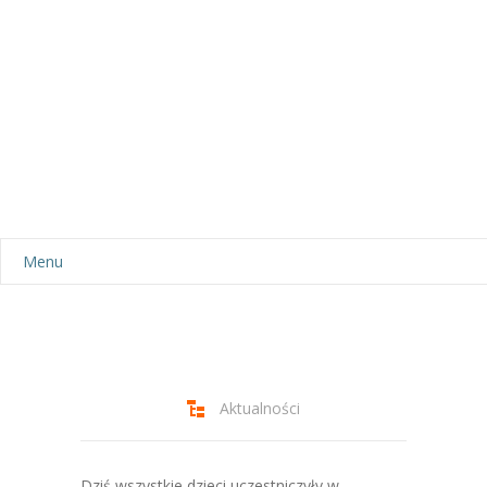
Menu
Aktualności
Dla rodziców
-- Plan dnia
Aktualności
-- Wyprawka
Dziś wszystkie dzieci uczestniczyły w