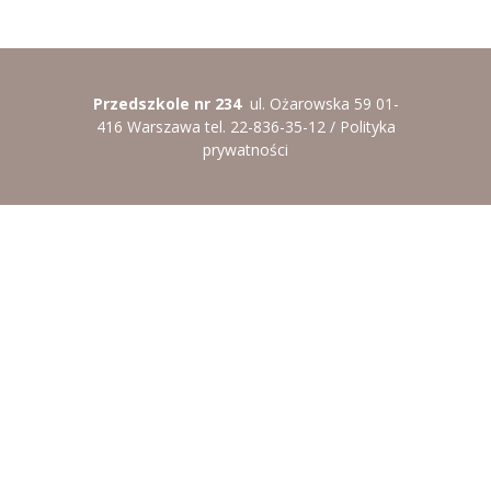
----
Pantomima
----
Rytmika
Przedszkole nr 234
ul. Ożarowska 59 01-
----
Terapia lasem
416 Warszawa tel. 22-836-35-12 /
Polityka
prywatności
----
Warsztaty „BAJKI O EMOCJACH”
----
Zajęcia gimnastyczne i zabawy ruchowe
----
Zajęcia multimedialne
----
Zajęcia taneczne
RODO
Galeria
Rekrutacja