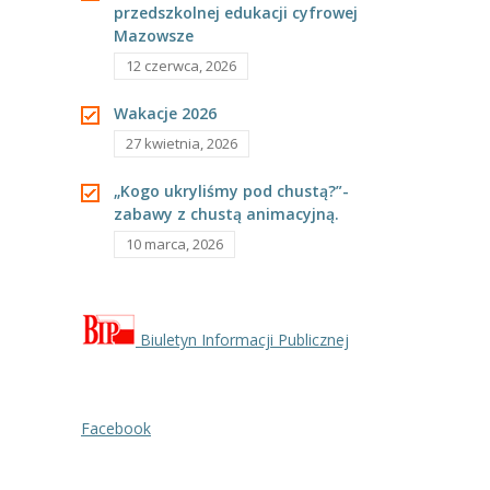
przedszkolnej edukacji cyfrowej
---- Grupa Pszczółki
Mazowsze
---- Grupa Jeżyki
12 czerwca, 2026
-- Deklaracja dostępności
Wakacje 2026
27 kwietnia, 2026
Oferta
„Kogo ukryliśmy pod chustą?”-
-- Organizacja
zabawy z chustą animacyjną.
10 marca, 2026
-- Zajęcia dodatkowe
----
EKO z Twoją Wolą – zajęcia ekologiczne
----
Ceramika
Biuletyn Informacji Publicznej
----
FOTKA – zajęcia fotograficzno – filmowe
Facebook
----
J. angielski – zakres tematyczny
----
Logorytmika