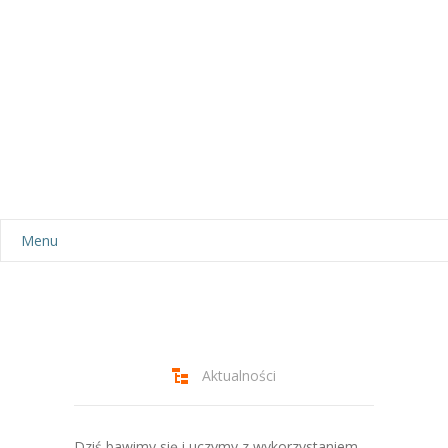
Menu
Aktualności
Dla rodziców
-- Plan dnia
Aktualności
-- Wyprawka
Dziś bawimy się i uczymy z wykorzystaniem