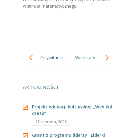
-- Jadłospis
Wiatraka matematycznego.
-- Prawo
O przedszkolu
-- Realizowane projekty, programy
-- Nasze sukcesy
Przywitanie
Warsztaty
-- Specjaliści
jesieni w Parku.
kulinarne!
-- Wirtualny spacer po przedszkolu
AKTUALNOŚCI
-- Plac zabaw
-- Nasze początki
Projekt edukacji kulturalnej ,,Wehikuł
czasu”
-- Grupy
25 czerwca, 2026
---- Grupa Tygryski
Grant z programu liderzy i Liderki