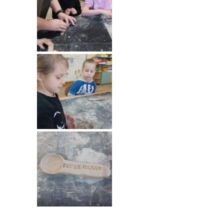
----
Pantomima
----
Rytmika
----
Terapia lasem
----
Warsztaty „BAJKI O EMOCJACH”
----
Zajęcia gimnastyczne i zabawy ruchowe
----
Zajęcia multimedialne
----
Zajęcia taneczne
RODO
Galeria
Rekrutacja