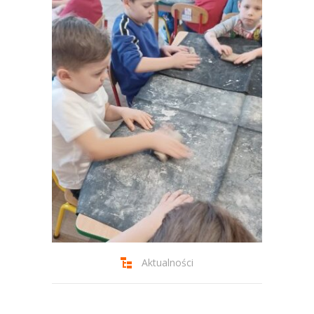
-- Jadłospis
-- Prawo
O przedszkolu
-- Realizowane projekty, programy
-- Nasze sukcesy
-- Specjaliści
-- Wirtualny spacer po przedszkolu
-- Plac zabaw
-- Nasze początki
Aktualności
-- Grupy
---- Grupa Tygryski