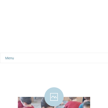
Menu
Aktualności
Dla rodziców
-- Plan dnia
-- Wyprawka