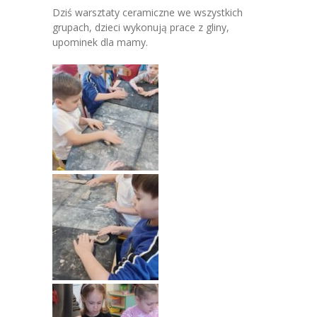
---- Grupa Pszczółki
Dziś warsztaty ceramiczne we wszystkich
grupach, dzieci wykonują prace z gliny,
---- Grupa Jeżyki
upominek dla mamy.
-- Deklaracja dostępności
Oferta
-- Organizacja
-- Zajęcia dodatkowe
----
EKO z Twoją Wolą – zajęcia ekologiczne
----
Ceramika
----
FOTKA – zajęcia fotograficzno – filmowe
----
J. angielski – zakres tematyczny
----
Logorytmika