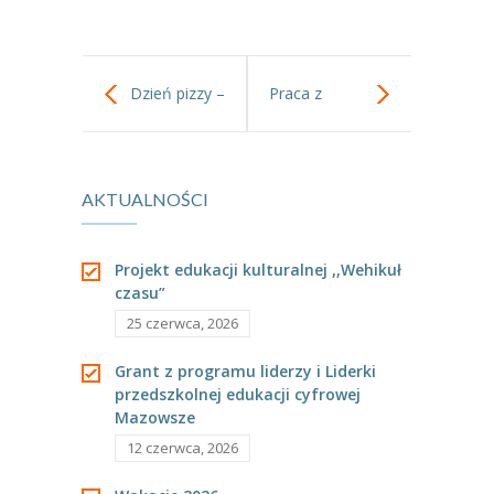
-- Rekrutacja do przedszkola
-- Rekrutacja do zerówek szkolnych
Dzień pizzy –
Praca z
-- Akcja letnia
Kontakt
„Jeżyki”.
wykorzystaniem
Tłumacz migowy
AKTUALNOŚCI
blatów led
Projekt edukacji kulturalnej ,,Wehikuł
czasu”
25 czerwca, 2026
Grant z programu liderzy i Liderki
przedszkolnej edukacji cyfrowej
Mazowsze
12 czerwca, 2026