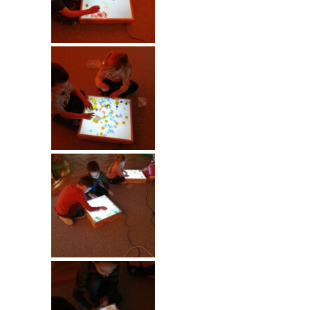
---- Grupa Pszczółki
---- Grupa Jeżyki
-- Deklaracja dostępności
Oferta
-- Organizacja
-- Zajęcia dodatkowe
----
EKO z Twoją Wolą – zajęcia ekologiczne
----
Ceramika
----
FOTKA – zajęcia fotograficzno – filmowe
----
J. angielski – zakres tematyczny
----
Logorytmika