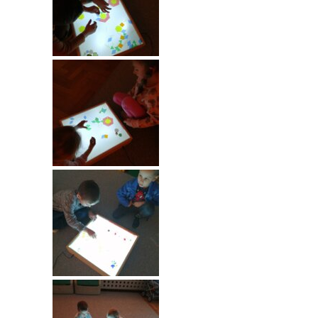
----
Pantomima
----
Rytmika
----
Terapia lasem
----
Warsztaty „BAJKI O EMOCJACH”
----
Zajęcia gimnastyczne i zabawy ruchowe
----
Zajęcia multimedialne
----
Zajęcia taneczne
RODO
Galeria
Rekrutacja