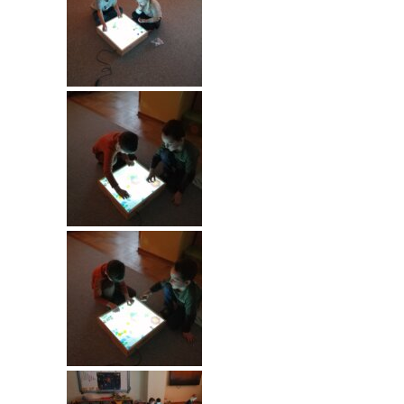
-- Rekrutacja do przedszkola
-- Rekrutacja do zerówek szkolnych
-- Akcja letnia
Kontakt
Tłumacz migowy