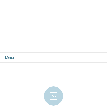
Menu
Aktualności
Dla rodziców
-- Plan dnia
-- Wyprawka