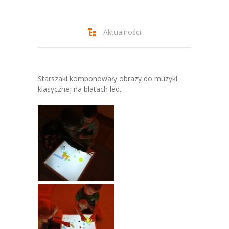
-- Jadłospis
-- Prawo
Aktualności
O przedszkolu
-- Realizowane projekty, programy
Starszaki komponowały obrazy do muzyki
-- Nasze sukcesy
klasycznej na blatach led.
-- Specjaliści
-- Wirtualny spacer po przedszkolu
-- Plac zabaw
-- Nasze początki
-- Grupy
---- Grupa Tygryski