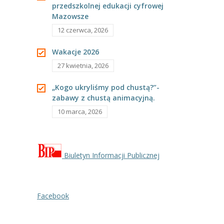
przedszkolnej edukacji cyfrowej
---- Grupa Pszczółki
Mazowsze
---- Grupa Jeżyki
12 czerwca, 2026
-- Deklaracja dostępności
Wakacje 2026
27 kwietnia, 2026
Oferta
„Kogo ukryliśmy pod chustą?”-
-- Organizacja
zabawy z chustą animacyjną.
10 marca, 2026
-- Zajęcia dodatkowe
----
EKO z Twoją Wolą – zajęcia ekologiczne
----
Ceramika
Biuletyn Informacji Publicznej
----
FOTKA – zajęcia fotograficzno – filmowe
Facebook
----
J. angielski – zakres tematyczny
----
Logorytmika