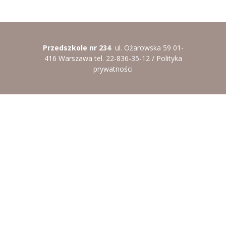
----
Pantomima
----
Rytmika
Przedszkole nr 234
ul. Ożarowska 59 01-
----
Terapia lasem
416 Warszawa tel. 22-836-35-12 /
Polityka
prywatności
----
Warsztaty „BAJKI O EMOCJACH”
----
Zajęcia gimnastyczne i zabawy ruchowe
----
Zajęcia multimedialne
----
Zajęcia taneczne
RODO
Galeria
Rekrutacja