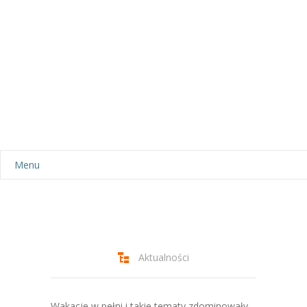
Menu
Aktualności
Dla rodziców
-- Plan dnia
Aktualności
-- Wyprawka
Wakacje w pełni i takie tematy zdominowały