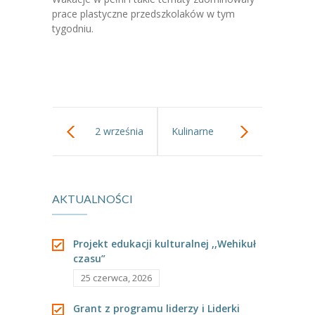
-- Jadłospis
prace plastyczne przedszkolaków w tym
tygodniu.
-- Prawo
O przedszkolu
-- Realizowane projekty, programy
-- Nasze sukcesy
2 września
Kulinarne
-- Specjaliści
rozpoczynamy
warsztaty,,Wiem
-- Wirtualny spacer po przedszkolu
AKTUALNOŚCI
nowy rok
co jem”
-- Plac zabaw
szkolny!
-- Nasze początki
Projekt edukacji kulturalnej ,,Wehikuł
czasu”
-- Grupy
25 czerwca, 2026
---- Grupa Tygryski
Grant z programu liderzy i Liderki