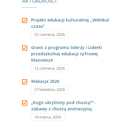
AKTUALNOŚCI
przedszkolaków!
wodą.
---- Grupa Pszczółki
---- Grupa Jeżyki
Projekt edukacji kulturalnej ,,Wehikuł
czasu”
-- Deklaracja dostępności
25 czerwca, 2026
Oferta
Grant z programu liderzy i Liderki
przedszkolnej edukacji cyfrowej
-- Organizacja
Mazowsze
-- Zajęcia dodatkowe
12 czerwca, 2026
----
EKO z Twoją Wolą – zajęcia ekologiczne
Wakacje 2026
27 kwietnia, 2026
----
Ceramika
„Kogo ukryliśmy pod chustą?”-
----
FOTKA – zajęcia fotograficzno – filmowe
zabawy z chustą animacyjną.
10 marca, 2026
----
J. angielski – zakres tematyczny
----
Logorytmika