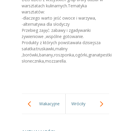
-- Jadłospis
warsztatach kulinarnych.Tematyka
warsztatów:
-- Prawo
-dlaczego warto jeść owoce i warzywa,
-alternatywa dla słodyczy
O przedszkolu
Przebieg zajęć: zabawy i zgadywanki
żywieniowe ,wspólne gotowanie.
-- Realizowane projekty, programy
Produkty z których powstawała dzisiejsza
sałatka:truskawki,maliny
-- Nasze sukcesy
,borówki,banany,roszponka,ogórki,granatpestki
słonecznika,mozzarella.
-- Specjaliści
-- Wirtualny spacer po przedszkolu
-- Plac zabaw
-- Nasze początki
Wakacyjne
Wróciły
-- Grupy
prace
upały,zabawy
---- Grupa Tygryski