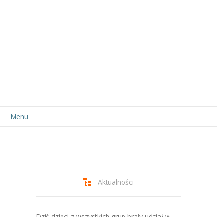
Menu
Aktualności
Dla rodziców
-- Plan dnia
Aktualności
-- Wyprawka
Dziś dzieci z wszystkich grup brały udział w