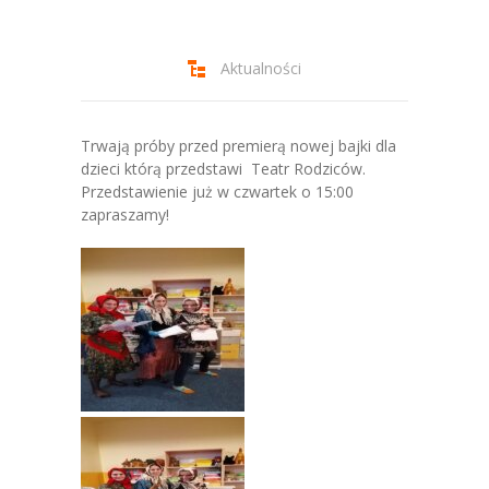
-- Jadłospis
-- Prawo
Aktualności
O przedszkolu
-- Realizowane projekty, programy
Trwają próby przed premierą nowej bajki dla
dzieci którą przedstawi Teatr Rodziców.
-- Nasze sukcesy
Przedstawienie już w czwartek o 15:00
zapraszamy!
-- Specjaliści
-- Wirtualny spacer po przedszkolu
-- Plac zabaw
-- Nasze początki
-- Grupy
---- Grupa Tygryski