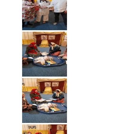
----
Pantomima
----
Rytmika
----
Terapia lasem
----
Warsztaty „BAJKI O EMOCJACH”
----
Zajęcia gimnastyczne i zabawy ruchowe
----
Zajęcia multimedialne
----
Zajęcia taneczne
RODO
Galeria
Rekrutacja