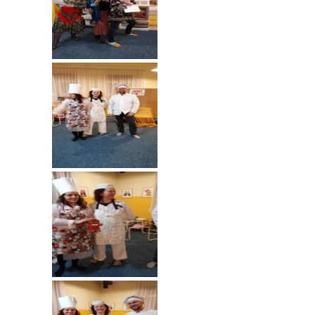
---- Grupa Pszczółki
---- Grupa Jeżyki
-- Deklaracja dostępności
Oferta
-- Organizacja
-- Zajęcia dodatkowe
----
EKO z Twoją Wolą – zajęcia ekologiczne
----
Ceramika
----
FOTKA – zajęcia fotograficzno – filmowe
----
J. angielski – zakres tematyczny
----
Logorytmika