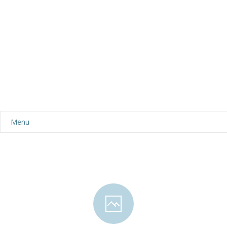
Menu
Aktualności
Dla rodziców
-- Plan dnia
-- Wyprawka