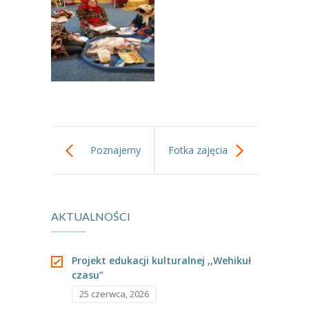
-- Rekrutacja do przedszkola
-- Rekrutacja do zerówek szkolnych
-- Akcja letnia
Kontakt
Tłumacz migowy
Poznajemy
Fotka zajęcia
zawody -
fotograficzno-
AKTUALNOŚCI
Krawcowa
filmowe
Projekt edukacji kulturalnej ,,Wehikuł
czasu”
25 czerwca, 2026