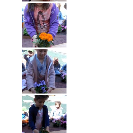
-- Rekrutacja do przedszkola
-- Rekrutacja do zerówek szkolnych
-- Akcja letnia
Kontakt
Tłumacz migowy