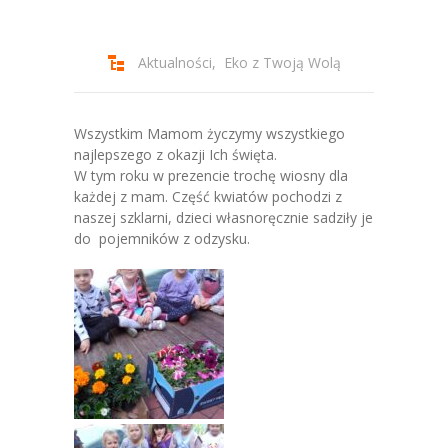
-- Jadłospis
-- Prawo
Aktualności
,
Eko z Twoją Wolą
O przedszkolu
-- Realizowane projekty, programy
Wszystkim Mamom życzymy wszystkiego
najlepszego z okazji Ich święta.
-- Nasze sukcesy
W tym roku w prezencie trochę wiosny dla
każdej z mam. Część kwiatów pochodzi z
-- Specjaliści
naszej szklarni, dzieci własnoręcznie sadziły je
do pojemników z odzysku.
-- Wirtualny spacer po przedszkolu
-- Plac zabaw
-- Nasze początki
-- Grupy
---- Grupa Tygryski