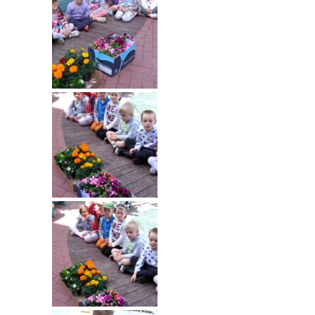
---- Grupa Pszczółki
---- Grupa Jeżyki
-- Deklaracja dostępności
Oferta
-- Organizacja
-- Zajęcia dodatkowe
----
EKO z Twoją Wolą – zajęcia ekologiczne
----
Ceramika
----
FOTKA – zajęcia fotograficzno – filmowe
----
J. angielski – zakres tematyczny
----
Logorytmika