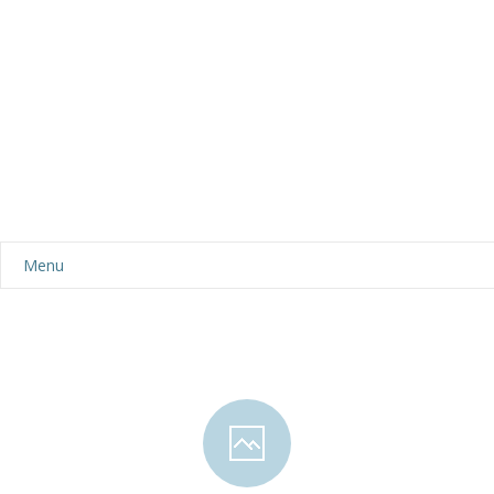
Menu
Aktualności
Dla rodziców
-- Plan dnia
-- Wyprawka