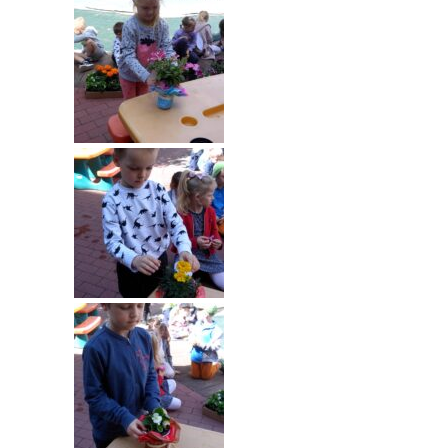
----
Pantomima
----
Rytmika
----
Terapia lasem
----
Warsztaty „BAJKI O EMOCJACH”
----
Zajęcia gimnastyczne i zabawy ruchowe
----
Zajęcia multimedialne
----
Zajęcia taneczne
RODO
Galeria
Rekrutacja