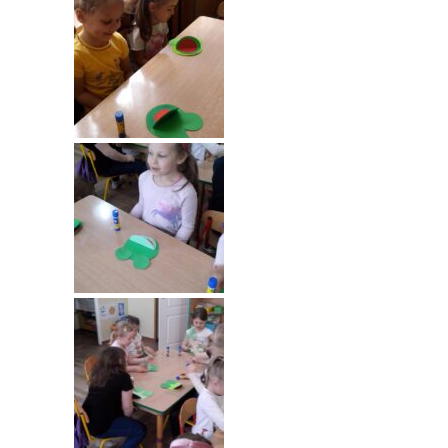
-- Rekrutacja do przedszkola
-- Rekrutacja do zerówek szkolnych
-- Akcja letnia
Kontakt
Tłumacz migowy