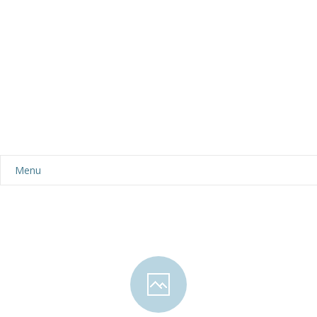
Menu
Aktualności
Dla rodziców
-- Plan dnia
-- Wyprawka