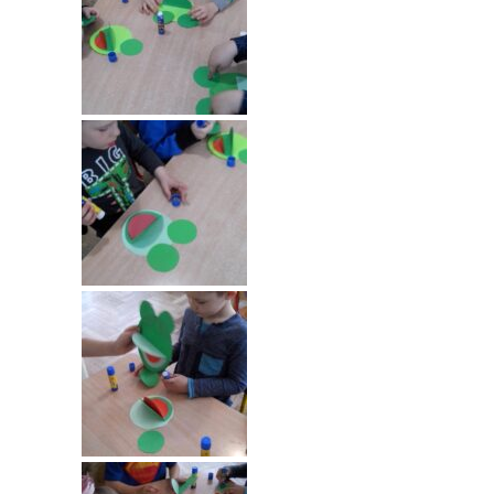
---- Grupa Pszczółki
---- Grupa Jeżyki
-- Deklaracja dostępności
Oferta
-- Organizacja
-- Zajęcia dodatkowe
----
EKO z Twoją Wolą – zajęcia ekologiczne
----
Ceramika
----
FOTKA – zajęcia fotograficzno – filmowe
----
J. angielski – zakres tematyczny
----
Logorytmika