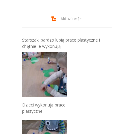
-- Jadłospis
-- Prawo
Aktualności
O przedszkolu
-- Realizowane projekty, programy
Starszaki bardzo lubią prace plastyczne i
chętnie je wykonują.
-- Nasze sukcesy
-- Specjaliści
-- Wirtualny spacer po przedszkolu
-- Plac zabaw
-- Nasze początki
Dzieci wykonują prace
plastyczne.
-- Grupy
---- Grupa Tygryski