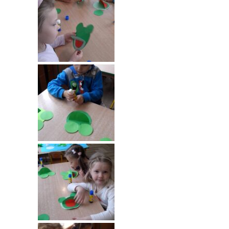
----
Pantomima
----
Rytmika
----
Terapia lasem
----
Warsztaty „BAJKI O EMOCJACH”
----
Zajęcia gimnastyczne i zabawy ruchowe
----
Zajęcia multimedialne
----
Zajęcia taneczne
RODO
Galeria
Rekrutacja