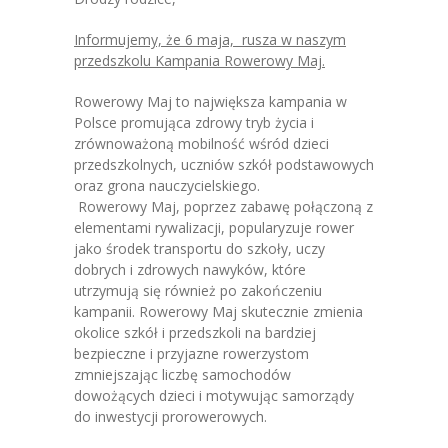
-- Jadłospis
Informujemy, że 6 maja, rusza w naszym
-- Prawo
przedszkolu Kampania Rowerowy Maj.
O przedszkolu
Rowerowy Maj to największa kampania w
Polsce promująca zdrowy tryb życia i
-- Realizowane projekty, programy
zrównoważoną mobilność wśród dzieci
przedszkolnych, uczniów szkół podstawowych
-- Nasze sukcesy
oraz grona nauczycielskiego.
Rowerowy Maj, poprzez zabawę połączoną z
-- Specjaliści
elementami rywalizacji, popularyzuje rower
jako środek transportu do szkoły, uczy
-- Wirtualny spacer po przedszkolu
dobrych i zdrowych nawyków, które
utrzymują się również po zakończeniu
-- Plac zabaw
kampanii. Rowerowy Maj skutecznie zmienia
okolice szkół i przedszkoli na bardziej
-- Nasze początki
bezpieczne i przyjazne rowerzystom
zmniejszając liczbę samochodów
-- Grupy
dowożących dzieci i motywując samorządy
do inwestycji prorowerowych.
---- Grupa Tygryski