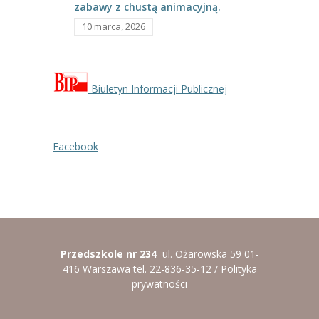
-- Rekrutacja do przedszkola
zabawy z chustą animacyjną.
10 marca, 2026
-- Rekrutacja do zerówek szkolnych
-- Akcja letnia
Biuletyn Informacji Publicznej
Kontakt
Tłumacz migowy
Facebook
Przedszkole nr 234
ul. Ożarowska 59 01-
416 Warszawa tel. 22-836-35-12 /
Polityka
prywatności