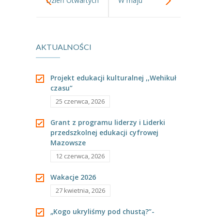
Dzień Otwartych
W maju
----
Pantomima
koszar.
proponujemy!
----
Rytmika
AKTUALNOŚCI
----
Terapia lasem
----
Warsztaty „BAJKI O EMOCJACH”
Projekt edukacji kulturalnej ,,Wehikuł
czasu”
----
Zajęcia gimnastyczne i zabawy ruchowe
25 czerwca, 2026
----
Zajęcia multimedialne
Grant z programu liderzy i Liderki
przedszkolnej edukacji cyfrowej
----
Zajęcia taneczne
Mazowsze
12 czerwca, 2026
RODO
Wakacje 2026
Galeria
27 kwietnia, 2026
Rekrutacja
„Kogo ukryliśmy pod chustą?”-