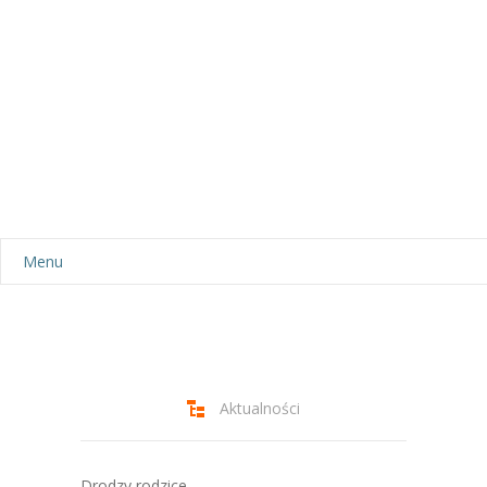
Menu
Aktualności
Dla rodziców
-- Plan dnia
Aktualności
-- Wyprawka
Drodzy rodzice,