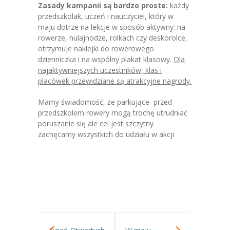
Zasady kampanii są bardzo proste:
każdy
---- Grupa Pszczółki
przedszkolak, uczeń i nauczyciel, który w
maju dotrze na lekcje w sposób aktywny: na
---- Grupa Jeżyki
rowerze, hulajnodze, rolkach czy deskorolce,
otrzymuje naklejki do rowerowego
-- Deklaracja dostępności
dzienniczka i na wspólny plakat klasowy.
Dla
najaktywniejszych uczestników, klas i
Oferta
placówek przewidziane są atrakcyjne nagrody.
-- Organizacja
Mamy świadomość, że parkujące przed
przedszkolem rowery mogą trochę utrudniać
-- Zajęcia dodatkowe
poruszanie się ale cel jest szczytny
zachęcamy wszystkich do udziału w akcji
----
EKO z Twoją Wolą – zajęcia ekologiczne
----
Ceramika
----
FOTKA – zajęcia fotograficzno – filmowe
----
J. angielski – zakres tematyczny
----
Logorytmika