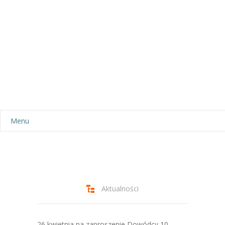
Menu
Aktualności
Dla rodziców
-- Plan dnia
Aktualności
-- Wyprawka
26 kwietnia na zaproszenie Dowódcy 10