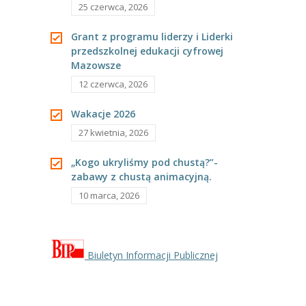
25 czerwca, 2026
---- Grupa Pszczółki
Grant z programu liderzy i Liderki
---- Grupa Jeżyki
przedszkolnej edukacji cyfrowej
Mazowsze
-- Deklaracja dostępności
12 czerwca, 2026
Oferta
Wakacje 2026
-- Organizacja
27 kwietnia, 2026
-- Zajęcia dodatkowe
„Kogo ukryliśmy pod chustą?”-
zabawy z chustą animacyjną.
----
EKO z Twoją Wolą – zajęcia ekologiczne
10 marca, 2026
----
Ceramika
----
FOTKA – zajęcia fotograficzno – filmowe
Biuletyn Informacji Publicznej
----
J. angielski – zakres tematyczny
----
Logorytmika