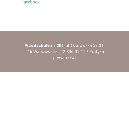
Facebook
----
Pantomima
----
Rytmika
----
Terapia lasem
----
Warsztaty „BAJKI O EMOCJACH”
Przedszkole nr 234
ul. Ożarowska 59 01-
416 Warszawa tel. 22-836-35-12 /
Polityka
----
Zajęcia gimnastyczne i zabawy ruchowe
prywatności
----
Zajęcia multimedialne
----
Zajęcia taneczne
RODO
Galeria
Rekrutacja