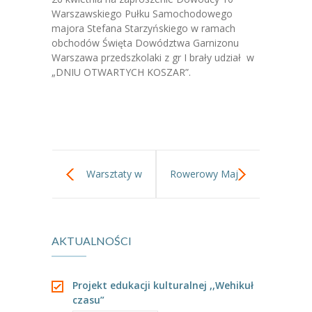
-- Jadłospis
Warszawskiego Pułku Samochodowego
majora Stefana Starzyńskiego w ramach
-- Prawo
obchodów Święta Dowództwa Garnizonu
Warszawa przedszkolaki z gr I brały udział w
O przedszkolu
„DNIU OTWARTYCH KOSZAR”.
-- Realizowane projekty, programy
-- Nasze sukcesy
-- Specjaliści
Warsztaty w
Rowerowy Maj
-- Wirtualny spacer po przedszkolu
-- Plac zabaw
Lasku na Kole.
-- Nasze początki
AKTUALNOŚCI
-- Grupy
Projekt edukacji kulturalnej ,,Wehikuł
---- Grupa Tygryski
czasu”