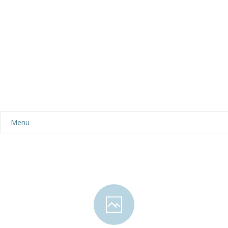
Menu
Aktualności
Dla rodziców
-- Plan dnia
-- Wyprawka