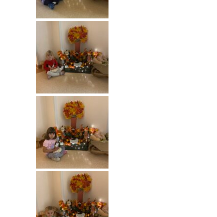
----
Pantomima
----
Rytmika
----
Terapia lasem
----
Warsztaty „BAJKI O EMOCJACH”
----
Zajęcia gimnastyczne i zabawy ruchowe
----
Zajęcia multimedialne
----
Zajęcia taneczne
RODO
Galeria
Rekrutacja