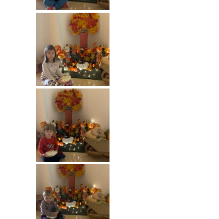
---- Grupa Pszczółki
---- Grupa Jeżyki
-- Deklaracja dostępności
Oferta
-- Organizacja
-- Zajęcia dodatkowe
----
EKO z Twoją Wolą – zajęcia ekologiczne
----
Ceramika
----
FOTKA – zajęcia fotograficzno – filmowe
----
J. angielski – zakres tematyczny
----
Logorytmika