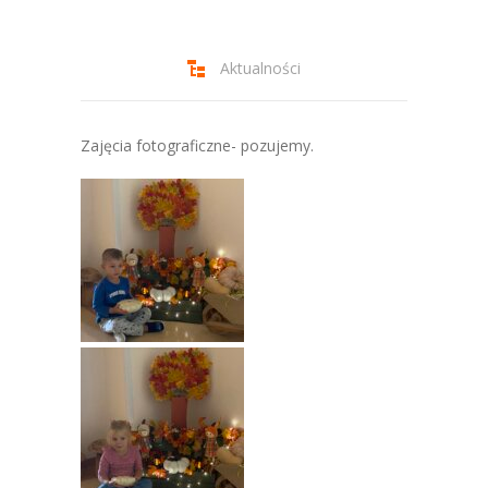
-- Jadłospis
-- Prawo
Aktualności
O przedszkolu
-- Realizowane projekty, programy
Zajęcia fotograficzne- pozujemy.
-- Nasze sukcesy
-- Specjaliści
-- Wirtualny spacer po przedszkolu
-- Plac zabaw
-- Nasze początki
-- Grupy
---- Grupa Tygryski