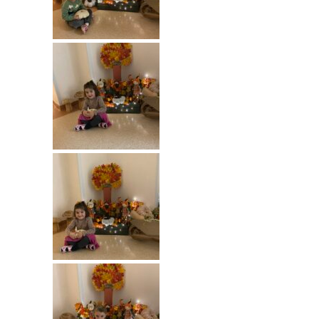
-- Rekrutacja do przedszkola
-- Rekrutacja do zerówek szkolnych
-- Akcja letnia
Kontakt
Tłumacz migowy