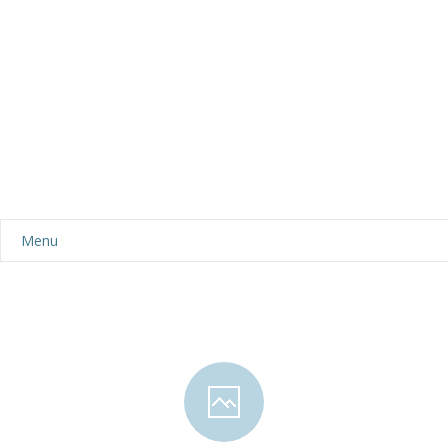
Menu
Aktualności
Dla rodziców
-- Plan dnia
-- Wyprawka