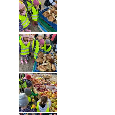
---- Grupa Pszczółki
---- Grupa Jeżyki
-- Deklaracja dostępności
Oferta
-- Organizacja
-- Zajęcia dodatkowe
----
EKO z Twoją Wolą – zajęcia ekologiczne
----
Ceramika
----
FOTKA – zajęcia fotograficzno – filmowe
----
J. angielski – zakres tematyczny
----
Logorytmika