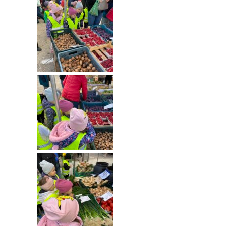
----
Pantomima
----
Rytmika
----
Terapia lasem
----
Warsztaty „BAJKI O EMOCJACH”
----
Zajęcia gimnastyczne i zabawy ruchowe
----
Zajęcia multimedialne
----
Zajęcia taneczne
RODO
Galeria
Rekrutacja