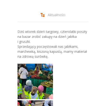
-- Jadłospis
-- Prawo
Aktualności
O przedszkolu
-- Realizowane projekty, programy
Dziś wtorek dzień targowy, czterolatki poszły
na bazar zrobić zakupy na dzień jabłka
-- Nasze sukcesy
i gruszki.
Sprzedający poczęstowali nas jabłkami,
-- Specjaliści
marchewką, kiszoną kapustą, mamy materiał
na zdrową surówkę.
-- Wirtualny spacer po przedszkolu
-- Plac zabaw
-- Nasze początki
-- Grupy
---- Grupa Tygryski