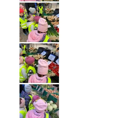
-- Rekrutacja do przedszkola
-- Rekrutacja do zerówek szkolnych
-- Akcja letnia
Kontakt
Tłumacz migowy