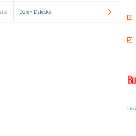
tki
Dzień Dziecka.
Fac