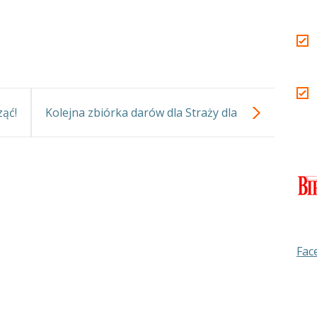
ząć!
Kolejna zbiórka darów dla Straży dla
zwierząt w Warszawie.
Fac