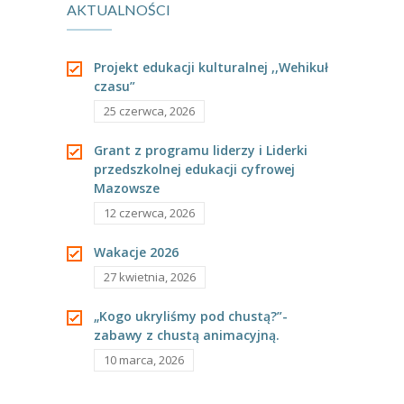
AKTUALNOŚCI
---- Grupa Pszczółki
---- Grupa Jeżyki
Projekt edukacji kulturalnej ,,Wehikuł
czasu”
-- Deklaracja dostępności
25 czerwca, 2026
Oferta
Grant z programu liderzy i Liderki
-- Organizacja
przedszkolnej edukacji cyfrowej
Mazowsze
-- Zajęcia dodatkowe
12 czerwca, 2026
----
EKO z Twoją Wolą – zajęcia ekologiczne
Wakacje 2026
27 kwietnia, 2026
----
Ceramika
„Kogo ukryliśmy pod chustą?”-
----
FOTKA – zajęcia fotograficzno – filmowe
zabawy z chustą animacyjną.
----
J. angielski – zakres tematyczny
10 marca, 2026
----
Logorytmika