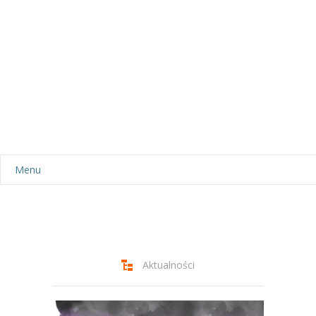
Menu
Aktualności
Dla rodziców
-- Plan dnia
Aktualności
-- Wyprawka
Odtwarzacz