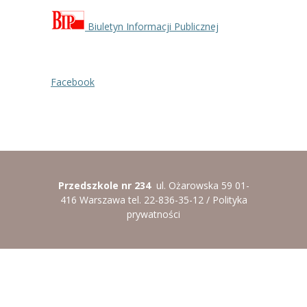
----
Pantomima
Biuletyn Informacji Publicznej
----
Rytmika
----
Terapia lasem
Facebook
----
Warsztaty „BAJKI O EMOCJACH”
----
Zajęcia gimnastyczne i zabawy ruchowe
----
Zajęcia multimedialne
Przedszkole nr 234
ul. Ożarowska 59 01-
----
Zajęcia taneczne
416 Warszawa tel. 22-836-35-12 /
Polityka
prywatności
RODO
Galeria
Rekrutacja