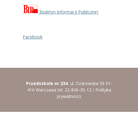
----
Pantomima
Biuletyn Informacji Publicznej
----
Rytmika
----
Terapia lasem
Facebook
----
Warsztaty „BAJKI O EMOCJACH”
----
Zajęcia gimnastyczne i zabawy ruchowe
----
Zajęcia multimedialne
Przedszkole nr 234
ul. Ożarowska 59 01-
----
Zajęcia taneczne
416 Warszawa tel. 22-836-35-12 /
Polityka
prywatności
RODO
Galeria
Rekrutacja