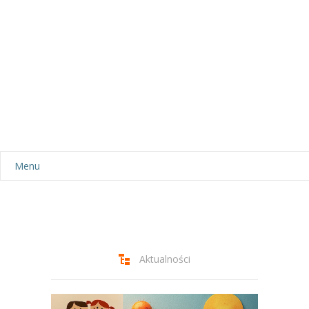
Menu
Aktualności
Dla rodziców
-- Plan dnia
Aktualności
-- Wyprawka
Odtwarzacz