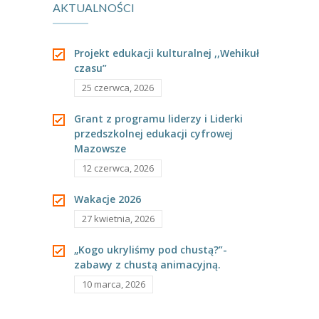
AKTUALNOŚCI
,,Strasznie Fajne
Śmieszne
---- Grupa Pszczółki
---- Grupa Jeżyki
Eksperymenty”
Warsztaty z
Projekt edukacji kulturalnej ,,Wehikuł
czasu”
-- Deklaracja dostępności
Rodzicami
25 czerwca, 2026
Oferta
Grant z programu liderzy i Liderki
-- Organizacja
przedszkolnej edukacji cyfrowej
Mazowsze
-- Zajęcia dodatkowe
12 czerwca, 2026
----
EKO z Twoją Wolą – zajęcia ekologiczne
Wakacje 2026
27 kwietnia, 2026
----
Ceramika
„Kogo ukryliśmy pod chustą?”-
----
FOTKA – zajęcia fotograficzno – filmowe
zabawy z chustą animacyjną.
----
J. angielski – zakres tematyczny
10 marca, 2026
----
Logorytmika