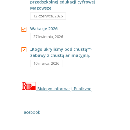
przedszkolnej edukacji cyfrowej
Mazowsze
----
Pantomima
12 czerwca, 2026
----
Rytmika
Wakacje 2026
----
Terapia lasem
27 kwietnia, 2026
----
Warsztaty „BAJKI O EMOCJACH”
„Kogo ukryliśmy pod chustą?”-
zabawy z chustą animacyjną.
----
Zajęcia gimnastyczne i zabawy ruchowe
10 marca, 2026
----
Zajęcia multimedialne
----
Zajęcia taneczne
Biuletyn Informacji Publicznej
RODO
Galeria
Facebook
Rekrutacja