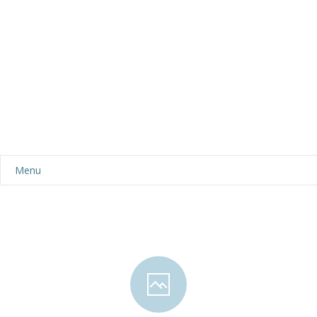
Menu
Aktualności
Dla rodziców
-- Plan dnia
-- Wyprawka