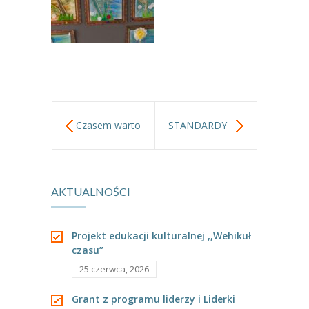
---- Grupa Pszczółki
---- Grupa Jeżyki
-- Deklaracja dostępności
Oferta
Czasem warto
STANDARDY
-- Organizacja
-- Zajęcia dodatkowe
spojrzeć w
OCHRONY
----
EKO z Twoją Wolą – zajęcia ekologiczne
AKTUALNOŚCI
niebo
MAŁOLETNICH
----
Ceramika
Projekt edukacji kulturalnej ,,Wehikuł
----
FOTKA – zajęcia fotograficzno – filmowe
czasu”
25 czerwca, 2026
----
J. angielski – zakres tematyczny
Grant z programu liderzy i Liderki
----
Logorytmika