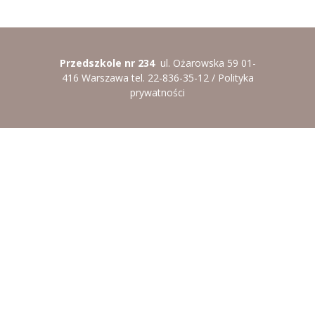
-- Rekrutacja do przedszkola
-- Rekrutacja do zerówek szkolnych
-- Akcja letnia
Przedszkole nr 234
ul. Ożarowska 59 01-
416 Warszawa tel. 22-836-35-12 /
Polityka
Kontakt
prywatności
Tłumacz migowy