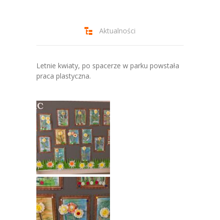
-- Jadłospis
-- Prawo
Aktualności
O przedszkolu
-- Realizowane projekty, programy
Letnie kwiaty, po spacerze w parku powstała
praca plastyczna.
-- Nasze sukcesy
-- Specjaliści
-- Wirtualny spacer po przedszkolu
-- Plac zabaw
-- Nasze początki
-- Grupy
---- Grupa Tygryski