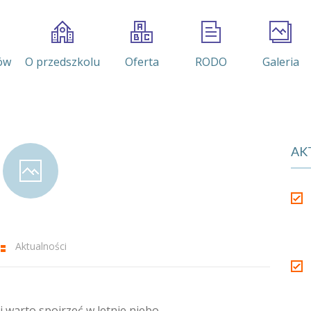
ów
O przedszkolu
Oferta
RODO
Galeria
AK
Aktualności
 warto spojrzeć w letnie niebo.