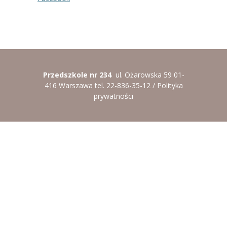
----
Pantomima
----
Rytmika
----
Terapia lasem
Przedszkole nr 234
ul. Ożarowska 59 01-
----
Warsztaty „BAJKI O EMOCJACH”
416 Warszawa tel. 22-836-35-12 /
Polityka
prywatności
----
Zajęcia gimnastyczne i zabawy ruchowe
----
Zajęcia multimedialne
----
Zajęcia taneczne
RODO
Galeria
Rekrutacja