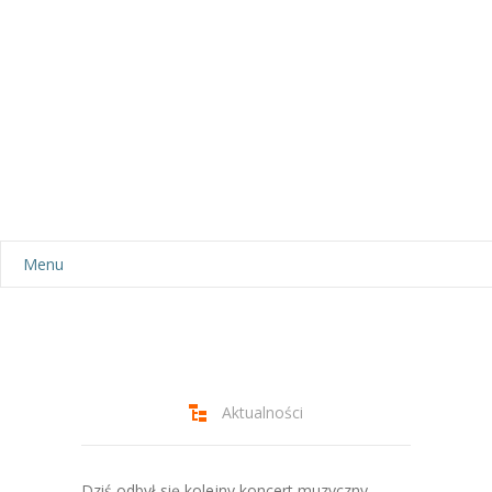
Menu
Aktualności
Dla rodziców
-- Plan dnia
Aktualności
-- Wyprawka
Dziś odbył się kolejny koncert muzyczny,