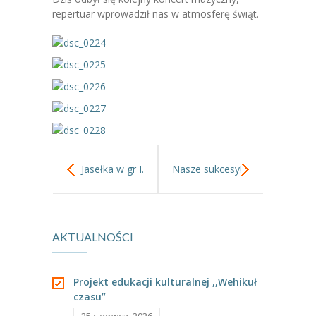
-- Jadłospis
repertuar wprowadził nas w atmosferę świąt.
-- Prawo
O przedszkolu
-- Realizowane projekty, programy
-- Nasze sukcesy
-- Specjaliści
Jasełka w gr I.
Nasze sukcesy!
-- Wirtualny spacer po przedszkolu
-- Plac zabaw
AKTUALNOŚCI
-- Nasze początki
-- Grupy
Projekt edukacji kulturalnej ,,Wehikuł
czasu”
---- Grupa Tygryski