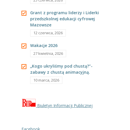
25 czerwca, 2026
---- Grupa Pszczółki
Grant z programu liderzy i Liderki
---- Grupa Jeżyki
przedszkolnej edukacji cyfrowej
Mazowsze
-- Deklaracja dostępności
12 czerwca, 2026
Oferta
Wakacje 2026
-- Organizacja
27 kwietnia, 2026
-- Zajęcia dodatkowe
„Kogo ukryliśmy pod chustą?”-
zabawy z chustą animacyjną.
----
EKO z Twoją Wolą – zajęcia ekologiczne
10 marca, 2026
----
Ceramika
----
FOTKA – zajęcia fotograficzno – filmowe
Biuletyn Informacji Publicznej
----
J. angielski – zakres tematyczny
----
Logorytmika
Facebook