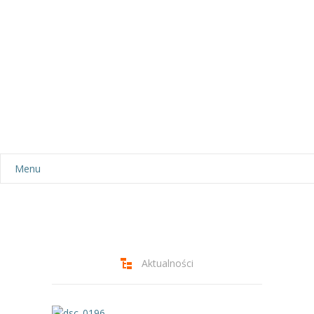
Menu
Aktualności
Dla rodziców
-- Plan dnia
Aktualności
-- Wyprawka