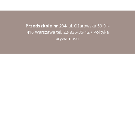
----
Pantomima
----
Rytmika
Przedszkole nr 234
ul. Ożarowska 59 01-
416 Warszawa tel. 22-836-35-12 /
Polityka
----
Terapia lasem
prywatności
----
Warsztaty „BAJKI O EMOCJACH”
----
Zajęcia gimnastyczne i zabawy ruchowe
----
Zajęcia multimedialne
----
Zajęcia taneczne
RODO
Galeria
Rekrutacja