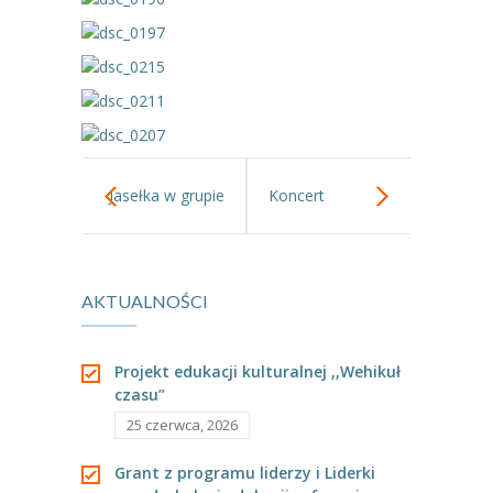
-- Jadłospis
-- Prawo
O przedszkolu
-- Realizowane projekty, programy
-- Nasze sukcesy
Jasełka w grupie
Koncert
-- Specjaliści
II
Muzyczny-
-- Wirtualny spacer po przedszkolu
AKTUALNOŚCI
skrzypce.
-- Plac zabaw
Projekt edukacji kulturalnej ,,Wehikuł
-- Nasze początki
czasu”
-- Grupy
25 czerwca, 2026
---- Grupa Tygryski
Grant z programu liderzy i Liderki