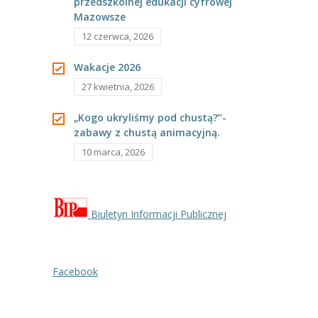
przedszkolnej edukacji cyfrowej
---- Grupa Pszczółki
Mazowsze
12 czerwca, 2026
---- Grupa Jeżyki
Wakacje 2026
-- Deklaracja dostępności
27 kwietnia, 2026
Oferta
„Kogo ukryliśmy pod chustą?”-
-- Organizacja
zabawy z chustą animacyjną.
10 marca, 2026
-- Zajęcia dodatkowe
----
EKO z Twoją Wolą – zajęcia ekologiczne
Biuletyn Informacji Publicznej
----
Ceramika
----
FOTKA – zajęcia fotograficzno – filmowe
Facebook
----
J. angielski – zakres tematyczny
----
Logorytmika