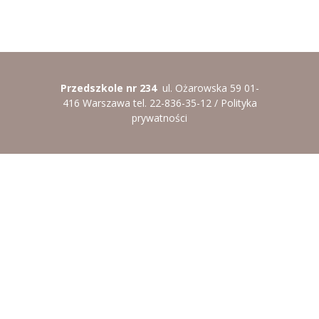
----
Pantomima
----
Rytmika
----
Terapia lasem
Przedszkole nr 234
ul. Ożarowska 59 01-
416 Warszawa tel. 22-836-35-12 /
Polityka
----
Warsztaty „BAJKI O EMOCJACH”
prywatności
----
Zajęcia gimnastyczne i zabawy ruchowe
----
Zajęcia multimedialne
----
Zajęcia taneczne
RODO
Galeria
Rekrutacja