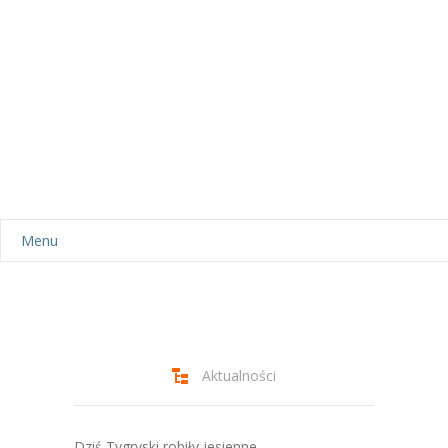
Menu
Aktualności
Dla rodziców
-- Plan dnia
Aktualności
-- Wyprawka
Dziś Tygryski robiły jesienne