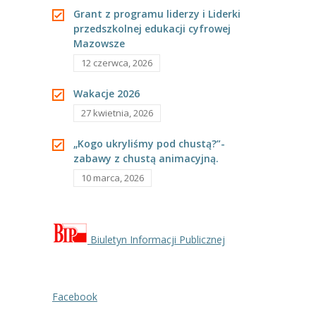
---- Grupa Pszczółki
Grant z programu liderzy i Liderki
przedszkolnej edukacji cyfrowej
---- Grupa Jeżyki
Mazowsze
12 czerwca, 2026
-- Deklaracja dostępności
Wakacje 2026
Oferta
27 kwietnia, 2026
-- Organizacja
„Kogo ukryliśmy pod chustą?”-
zabawy z chustą animacyjną.
-- Zajęcia dodatkowe
10 marca, 2026
----
EKO z Twoją Wolą – zajęcia ekologiczne
----
Ceramika
Biuletyn Informacji Publicznej
----
FOTKA – zajęcia fotograficzno – filmowe
----
J. angielski – zakres tematyczny
Facebook
----
Logorytmika