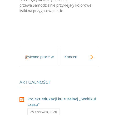
-- Jadłospis
drzewa.Samodzielnie przyklejały kolorowe
listki na przygotowane tło.
-- Prawo
O przedszkolu
-- Realizowane projekty, programy
-- Nasze sukcesy
-- Specjaliści
Jesienne prace w
Koncert
-- Wirtualny spacer po przedszkolu
gr II.
Muzyczny.
-- Plac zabaw
AKTUALNOŚCI
-- Nasze początki
Projekt edukacji kulturalnej ,,Wehikuł
-- Grupy
czasu”
---- Grupa Tygryski
25 czerwca, 2026