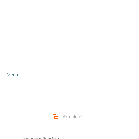
Menu
Aktualności
Dla rodziców
-- Plan dnia
Aktualności
-- Wyprawka
Szanowni Państwo,