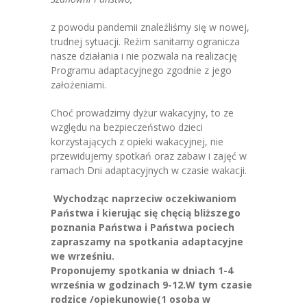
-- Jadłospis
z powodu pandemii znaleźliśmy się w nowej,
-- Prawo
trudnej sytuacji. Reżim sanitarny ogranicza
nasze działania i nie pozwala na realizację
O przedszkolu
Programu adaptacyjnego zgodnie z jego
założeniami.
-- Realizowane projekty, programy
Choć prowadzimy dyżur wakacyjny, to ze
-- Nasze sukcesy
względu na bezpieczeństwo dzieci
korzystających z opieki wakacyjnej, nie
-- Specjaliści
przewidujemy spotkań oraz zabaw i zajęć w
ramach Dni adaptacyjnych w czasie wakacji.
-- Wirtualny spacer po przedszkolu
Wychodząc naprzeciw oczekiwaniom
-- Plac zabaw
Państwa i kierując się chęcią bliższego
poznania Państwa i Państwa pociech
-- Nasze początki
zapraszamy na spotkania adaptacyjne
we wrześniu.
-- Grupy
Proponujemy spotkania w dniach 1-4
września w godzinach 9-12.W tym czasie
---- Grupa Tygryski
rodzice /opiekunowie(1 osoba w