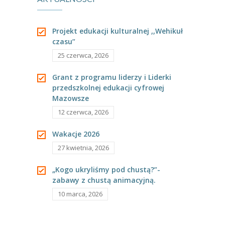
-- Rekrutacja do przedszkola
-- Rekrutacja do zerówek szkolnych
Projekt edukacji kulturalnej ,,Wehikuł
czasu”
-- Akcja letnia
25 czerwca, 2026
Kontakt
Grant z programu liderzy i Liderki
Tłumacz migowy
przedszkolnej edukacji cyfrowej
Mazowsze
12 czerwca, 2026
Wakacje 2026
27 kwietnia, 2026
„Kogo ukryliśmy pod chustą?”-
zabawy z chustą animacyjną.
10 marca, 2026