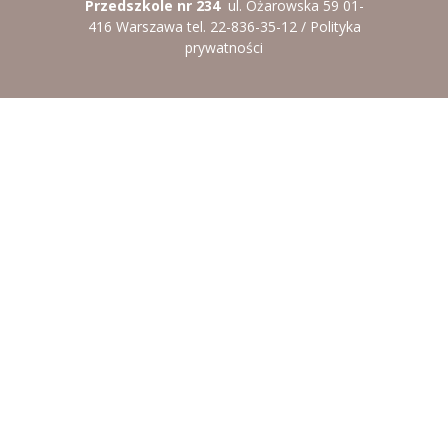
Przedszkole nr 234
ul. Ożarowska 59 01-
416 Warszawa tel. 22-836-35-12 /
Polityka
prywatności