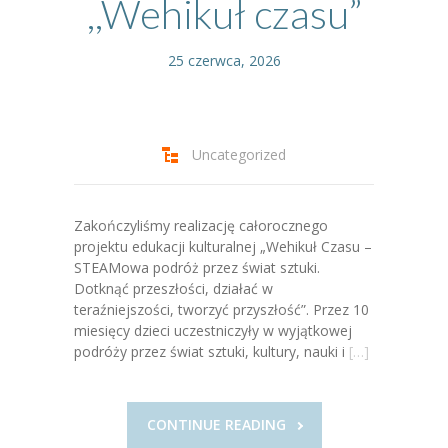
,,Wehikuł czasu”
-- Jadłospis
-- Prawo
25 czerwca, 2026
O przedszkolu
-- Realizowane projekty, programy
Uncategorized
-- Nasze sukcesy
-- Specjaliści
Zakończyliśmy realizację całorocznego
projektu edukacji kulturalnej „Wehikuł Czasu –
-- Wirtualny spacer po przedszkolu
STEAMowa podróż przez świat sztuki.
Dotknąć przeszłości, działać w
-- Plac zabaw
teraźniejszości, tworzyć przyszłość”. Przez 10
miesięcy dzieci uczestniczyły w wyjątkowej
-- Nasze początki
podróży przez świat sztuki, kultury, nauki i
[…]
-- Grupy
---- Grupa Tygryski
CONTINUE READING