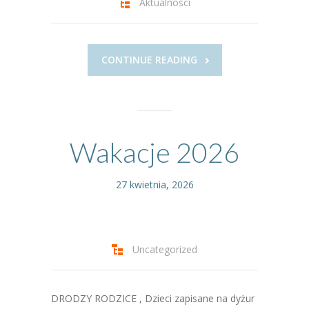
Aktualności
----
Pantomima
----
Rytmika
CONTINUE READING
----
Terapia lasem
----
Warsztaty „BAJKI O EMOCJACH”
----
Zajęcia gimnastyczne i zabawy ruchowe
Wakacje 2026
----
Zajęcia multimedialne
27 kwietnia, 2026
----
Zajęcia taneczne
RODO
Uncategorized
Galeria
Rekrutacja
DRODZY RODZICE , Dzieci zapisane na dyżur