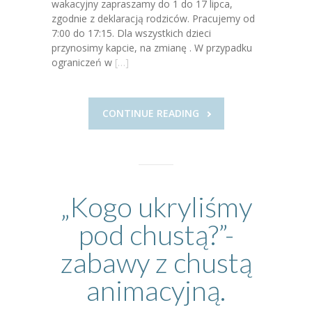
-- Rekrutacja do przedszkola
wakacyjny zapraszamy do 1 do 17 lipca,
zgodnie z deklaracją rodziców. Pracujemy od
-- Rekrutacja do zerówek szkolnych
7:00 do 17:15. Dla wszystkich dzieci
przynosimy kapcie, na zmianę . W przypadku
-- Akcja letnia
ograniczeń w
[…]
Kontakt
CONTINUE READING
Tłumacz migowy
„Kogo ukryliśmy
pod chustą?”-
zabawy z chustą
animacyjną.