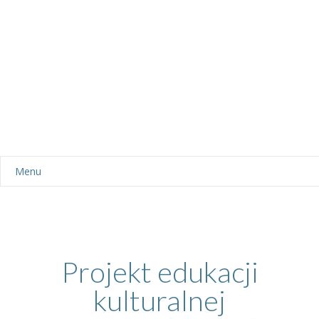
Menu
Aktualności
Dla rodziców
-- Plan dnia
Projekt edukacji
kulturalnej
-- Wyprawka