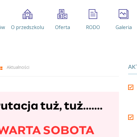
ów
O przedszkolu
Oferta
RODO
Galeria
AK
Aktualności